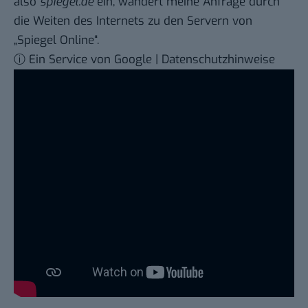
also
spiegel.de
ein, wandert meine Anfrage durch
die Weiten des Internets zu den Servern von
„Spiegel Online“.
ⓘ Ein Service von Google | Datenschutzhinweise