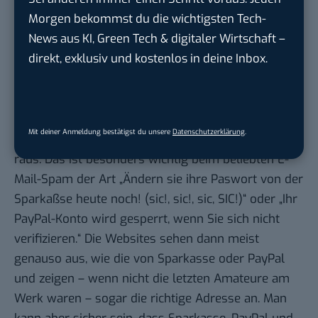
halten, die meine Daten abfangen wollen. Tun sie es
Morgen bekommst du die wichtigsten Tech-
trotzdem, bekommen sie nur Zeichensalat zu sehen
News aus KI, Green Tech & digitaler Wirtschaft –
– ätsch.
direkt, exklusiv und kostenlos in deine Inbox.
Angemessen kritisch sein!
Auf diesem Wege kann ich mich übrigens auch vor
Phishing-Attacken schützen: Wer mir vorgaukelt, er
Mit deiner Anmeldung bestätigst du unsere
Datenschutzerklärung
.
wäre PayPal, aber kein Zertifikat vorweisen kann, ist
raus. Das ist besonders wichtig beim beliebten E-
Mail-Spam der Art „Ändern sie ihre Paswort von der
Sparkaßse heute noch! (sic!, sic!, sic, SIC!)“ oder „Ihr
PayPal-Konto wird gesperrt, wenn Sie sich nicht
verifizieren.“ Die Websites sehen dann meist
genauso aus, wie die von Sparkasse oder PayPal
und zeigen – wenn nicht die letzten Amateure am
Werk waren – sogar die richtige Adresse an. Man