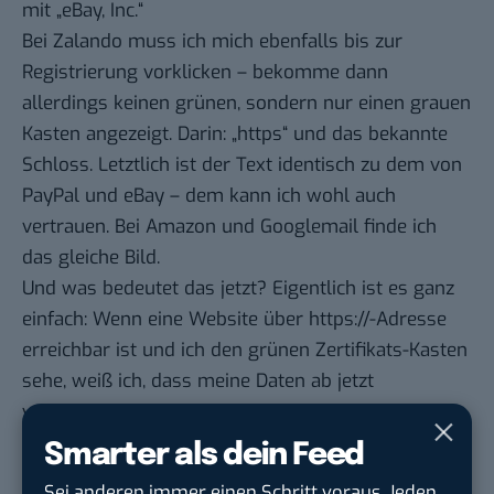
mit „eBay, Inc.“
Bei Zalando muss ich mich ebenfalls bis zur
Registrierung vorklicken – bekomme dann
allerdings keinen grünen, sondern nur einen grauen
Kasten angezeigt. Darin: „https“ und das bekannte
Schloss. Letztlich ist der Text identisch zu dem von
PayPal und eBay – dem kann ich wohl auch
vertrauen. Bei Amazon und Googlemail finde ich
das gleiche Bild.
Und was bedeutet das jetzt? Eigentlich ist es ganz
einfach: Wenn eine Website über https://-Adresse
erreichbar ist und ich den grünen Zertifikats-Kasten
sehe, weiß ich, dass meine Daten ab jetzt
verschlüsselt versendet werden. Das würde die
NSA im Zweifel auch nicht lange aufhalten, aber
Smarter als dein Feed
immerhin kann ich mir so lästige Hacker vom Hals
Sei anderen immer einen Schritt voraus. Jeden