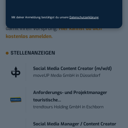
geht? Über 12.000 smarte Leser bekommen jeden
Tag UPDATE, unser Tech-Briefing mit den
Mit deiner Anmeldung bestätigst du unsere
Datenschutzerklärung
.
wichtigsten News des Tages – und sichern sich
damit ihren Vorsprung.
Hier kannst du dich
kostenlos anmelden.
STELLENANZEIGEN
Social Media Content Creator (m/w/d)
moveUP Media GmbH
in
Düsseldorf
Anforderungs- und Projektmanager
touristische...
trendtours Holding GmbH
in
Eschborn
Social Media Manager / Content Creator