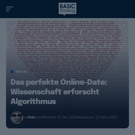
SOCIAL
Das perfekte Online-Date:
Wissenschaft erforscht
Algorithmus
von
Felix
Veröffentlicht: 10. Dez. 2013
Aktualisiert: 27. März 2014