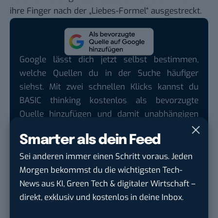
ihre Finger nach der „Liebes-Formel“ ausgestreckt.
Google lässt dich jetzt selbst bestimmen,
welche Quellen du in der Suche häufiger
siehst. Mit zwei schnellen Klicks kannst du
BASIC thinking kostenlos als bevorzugte
Quelle hinzufügen und damit unabhängigen
Tech-Journalismus unterstützen. Vielen Dank!
Smarter als dein Feed
Hier basicthinking.de hinzufügen
Sei anderen immer einen Schritt voraus. Jeden
Morgen bekommst du die wichtigsten Tech-
Bild:
Zenera
/ Flickr (
CC BY-SA 2.0
)
News aus KI, Green Tech & digitaler Wirtschaft –
direkt, exklusiv und kostenlos in deine Inbox.
Du möchtest nicht abgehängt werden
, wenn es um
KI, Green Tech und die Tech-Themen von Morgen