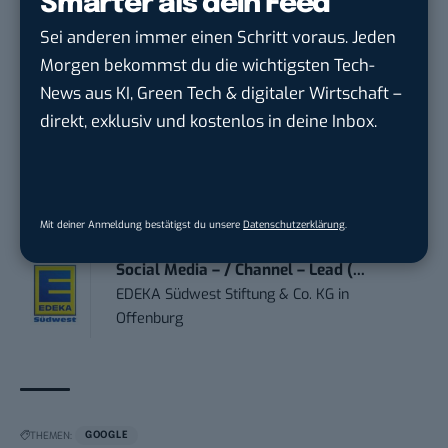
Smarter als dein Feed
meap GmbH
in
Witten
Sei anderen immer einen Schritt voraus. Jeden
Morgen bekommst du die wichtigsten Tech-
Content-Manager (m/w/d)
News aus KI, Green Tech & digitaler Wirtschaft –
Hermann Sewerin GmbH
in
Gütersloh
direkt, exklusiv und kostenlos in deine Inbox.
Online-Redakteur / Content Creator
(m/w/d) B2...
TURCK-Gruppe
in
Mülheim an der Ruhr
Mit deiner Anmeldung bestätigst du unsere
Datenschutzerklärung
.
Social Media – / Channel – Lead (...
EDEKA Südwest Stiftung & Co. KG
in
Offenburg
THEMEN:
GOOGLE