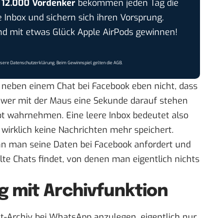
r
12.000 Vordenker
bekommen jeden Tag die
e Inbox und sichern sich ihren Vorsprung.
 mit etwas Glück Apple AirPods gewinnen!
nsere
Datenschutzerklärung
. Beim Gewinnspiel gelten die
AGB
.
“ neben einem Chat bei Facebook eben nicht, dass
 wer mit der Maus eine Sekunde darauf stehen
upt wahrnehmen. Eine leere Inbox bedeutet also
wirklich keine Nachrichten mehr speichert.
nn man seine Daten bei Facebook anfordert und
te Chats findet, von denen man eigentlich nichts
 mit Archivfunktion
hat-Archiv bei WhatsApp anzulegen, eigentlich nur