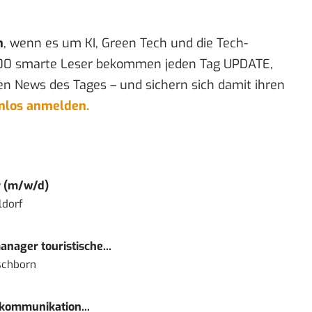
n
, wenn es um KI, Green Tech und die Tech-
00 smarte Leser bekommen jeden Tag UPDATE,
en News des Tages – und sichern sich damit ihren
enlos anmelden.
r (m/w/d)
ldorf
nager touristische...
schborn
kommunikation...