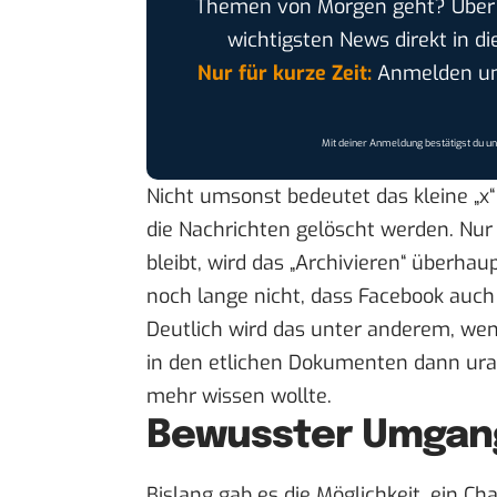
Themen von Morgen geht? Übe
wichtigsten News direkt in di
Nur für kurze Zeit:
Anmelden und
Mit deiner Anmeldung bestätigst du u
Nicht umsonst bedeutet das kleine „x
die Nachrichten gelöscht werden. Nur
bleibt, wird das „Archivieren“ überha
noch lange nicht, dass Facebook auch 
Deutlich wird das unter anderem, we
in den etlichen Dokumenten dann ural
mehr wissen wollte.
Bewusster Umgang
Bislang gab es die Möglichkeit, ein C