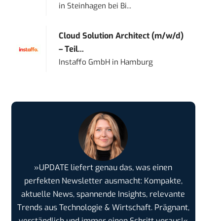
in
Steinhagen bei Bi...
Cloud Solution Architect (m/w/d)
– Teil...
Instaffo GmbH
in
Hamburg
»UPDATE liefert genau das, was einen
perfekten Newsletter ausmacht: Kompakte,
aktuelle News, spannende Insights, relevante
Trends aus Technologie & Wirtschaft. Prägnant,
verständlich und immer einen Schritt voraus!«