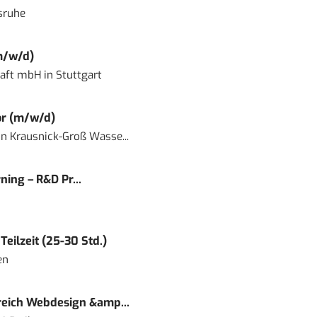
sruhe
m/w/d)
haft mbH
in
Stuttgart
or (m/w/d)
in
Krausnick-Groß Wasse...
ning – R&D Pr...
eilzeit (25-30 Std.)
en
eich Webdesign &amp...