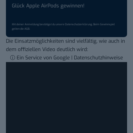
Glück Apple AirPods gewinnen!
Mit deiner Anmeldung bestätigst du unsere
Datenschutzerklärung
. Beim Gewinnspiel
gelten die
AGB
.
Die Einsatzmöglichkeiten sind vielfältig, wie auch in
dem offiziellen Video deutlich wird:
ⓘ Ein Service von Google | Datenschutzhinweise