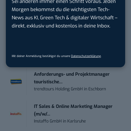
wichtigsten News des Tages – und sichern sich
Sei anderen immer einen Schritt voraus. Jeden
damit ihren Vorsprung.
Hier kannst du dich
Morgen bekommst du die wichtigsten Tech-
kostenlos anmelden.
News aus KI, Green Tech & digitaler Wirtschaft –
direkt, exklusiv und kostenlos in deine Inbox.
STELLENANZEIGEN
Social Media Content Creator (m/w/d)
Mit deiner Anmeldung bestätigst du unsere
Datenschutzerklärung
.
moveUP Media GmbH
in
Düsseldorf
Anforderungs- und Projektmanager
touristische...
trendtours Holding GmbH
in
Eschborn
IT Sales & Online Marketing Manager
(m/w/...
Instaffo GmbH
in
Karlsruhe