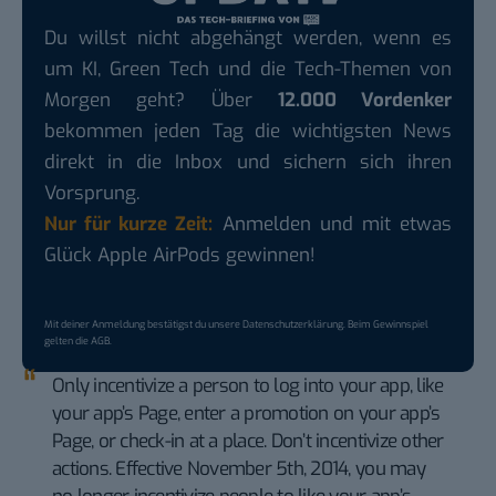
Du willst nicht abgehängt werden, wenn es
um KI, Green Tech und die Tech-Themen von
Morgen geht? Über
12.000 Vordenker
bekommen jeden Tag die wichtigsten News
direkt in die Inbox und sichern sich ihren
Vorsprung.
Nur für kurze Zeit:
Anmelden und mit etwas
Glück Apple AirPods gewinnen!
Mit deiner Anmeldung bestätigst du unsere
Datenschutzerklärung
. Beim Gewinnspiel
gelten die
AGB
.
Only incentivize a person to log into your app, like
your app’s Page, enter a promotion on your app’s
Page, or check-in at a place. Don’t incentivize other
actions. Effective November 5th, 2014, you may