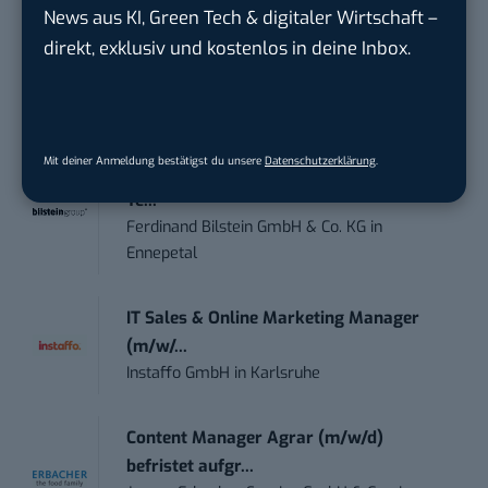
News aus KI, Green Tech & digitaler Wirtschaft –
direkt, exklusiv und kostenlos in deine Inbox.
Marketing Manager – Content
Marketing /...
Acura Fachklinik GmbH
in
Albstadt
Mit deiner Anmeldung bestätigst du unsere
Datenschutzerklärung
.
Content Marketing Specialist Product &
Te...
Ferdinand Bilstein GmbH & Co. KG
in
Ennepetal
IT Sales & Online Marketing Manager
(m/w/...
Instaffo GmbH
in
Karlsruhe
Content Manager Agrar (m/w/d)
befristet aufgr...