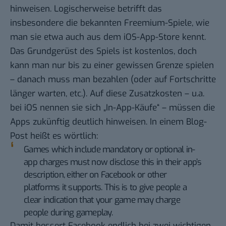
hinweisen. Logischerweise betrifft das
insbesondere die bekannten Freemium-Spiele, wie
man sie etwa auch aus dem iOS-App-Store kennt.
Das Grundgerüst des Spiels ist kostenlos, doch
kann man nur bis zu einer gewissen Grenze spielen
– danach muss man bezahlen (oder auf Fortschritte
länger warten, etc.). Auf diese Zusatzkosten – u.a.
bei iOS nennen sie sich „In-App-Käufe“ – müssen die
Apps zukünftig deutlich hinweisen.
In einem Blog-
Post
heißt es wörtlich:
Games which include mandatory or optional in-
app charges must now disclose this in their app’s
description, either on Facebook or other
platforms it supports. This is to give people a
clear indication that your game may charge
people during gameplay.
Damit bessert Facebook endlich bei zwei wichtigen