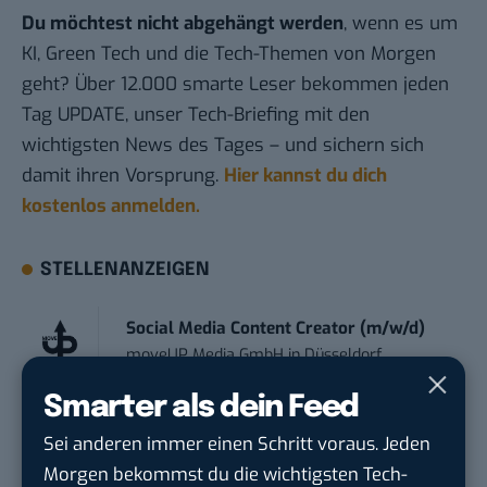
Du möchtest nicht abgehängt werden
, wenn es um
KI, Green Tech und die Tech-Themen von Morgen
geht? Über 12.000 smarte Leser bekommen jeden
Tag UPDATE, unser Tech-Briefing mit den
wichtigsten News des Tages – und sichern sich
damit ihren Vorsprung.
Hier kannst du dich
kostenlos anmelden.
STELLENANZEIGEN
Social Media Content Creator (m/w/d)
moveUP Media GmbH
in
Düsseldorf
Smarter als dein Feed
Anforderungs- und Projektmanager
Sei anderen immer einen Schritt voraus. Jeden
touristische...
Morgen bekommst du die wichtigsten Tech-
trendtours Holding GmbH
in
Eschborn