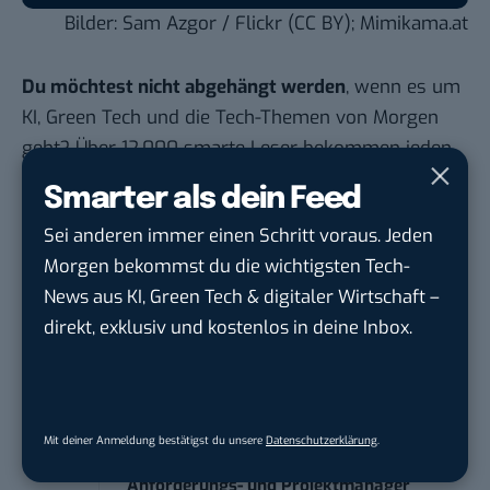
Bilder: Sam Azgor /
Flickr
(CC BY); Mimikama.at
Du möchtest nicht abgehängt werden
, wenn es um
KI, Green Tech und die Tech-Themen von Morgen
geht? Über 12.000 smarte Leser bekommen jeden
Tag UPDATE, unser Tech-Briefing mit den
Smarter als dein Feed
wichtigsten News des Tages – und sichern sich
Sei anderen immer einen Schritt voraus. Jeden
damit ihren Vorsprung.
Hier kannst du dich
Morgen bekommst du die wichtigsten Tech-
kostenlos anmelden.
News aus KI, Green Tech & digitaler Wirtschaft –
direkt, exklusiv und kostenlos in deine Inbox.
STELLENANZEIGEN
Social Media Content Creator (m/w/d)
moveUP Media GmbH
in
Düsseldorf
Mit deiner Anmeldung bestätigst du unsere
Datenschutzerklärung
.
Anforderungs- und Projektmanager