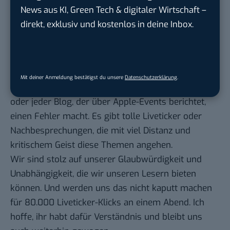
Denken verabschiedet und werden uns Produkten
News aus KI, Green Tech & digitaler Wirtschaft –
mit der nötigen Ruhe und Distanz widmen, genauso
direkt, exklusiv und kostenlos in deine Inbox.
wie wir es mit anderen Dingen und Themen auch
machen (über Microsoft-Präsentationen u.ä.
berichten wir auch nicht im Liveticker). Im
Umkehrschluss, das ist mir auch ganz wichtig zu
Mit deiner Anmeldung bestätigst du unsere
Datenschutzerklärung
.
betonen, bedeutet das nicht, dass jedes Medium
oder jeder Blog, der über Apple-Events berichtet,
einen Fehler macht. Es gibt tolle Liveticker oder
Nachbesprechungen, die mit viel Distanz und
kritischem Geist diese Themen angehen.
Wir sind stolz auf unserer Glaubwürdigkeit und
Unabhängigkeit, die wir unseren Lesern bieten
können. Und werden uns das nicht kaputt machen
für 80.000 Liveticker-Klicks an einem Abend. Ich
hoffe, ihr habt dafür Verständnis und bleibt uns