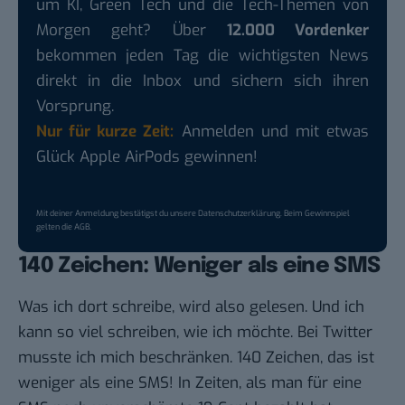
um KI, Green Tech und die Tech-Themen von
Morgen geht? Über
12.000 Vordenker
bekommen jeden Tag die wichtigsten News
direkt in die Inbox und sichern sich ihren
Vorsprung.
Nur für kurze Zeit:
Anmelden und mit etwas
Glück Apple AirPods gewinnen!
Mit deiner Anmeldung bestätigst du unsere
Datenschutzerklärung
. Beim Gewinnspiel
gelten die
AGB
.
140 Zeichen: Weniger als eine SMS
Was ich dort schreibe, wird also gelesen. Und ich
kann so viel schreiben, wie ich möchte. Bei Twitter
musste ich mich beschränken. 140 Zeichen, das ist
weniger als eine SMS! In Zeiten, als man für eine