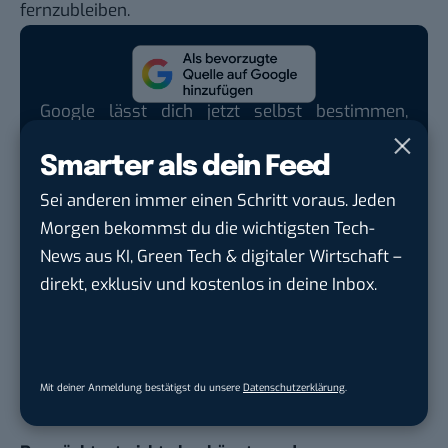
fernzubleiben.
Google lässt dich jetzt selbst bestimmen,
welche Quellen du in der Suche häufiger
Smarter als dein Feed
siehst. Mit zwei schnellen Klicks kannst du
BASIC thinking kostenlos als bevorzugte
Sei anderen immer einen Schritt voraus. Jeden
Quelle hinzufügen und damit unabhängigen
Morgen bekommst du die wichtigsten Tech-
Tech-Journalismus unterstützen. Vielen Dank!
News aus KI, Green Tech & digitaler Wirtschaft –
direkt, exklusiv und kostenlos in deine Inbox.
Hier basicthinking.de hinzufügen
Wie seht ihr das? Schätzt ihr die 140 Zeichen bei
Twitter oder würdet ihr lieber mehr Zeichen zur
Mit deiner Anmeldung bestätigst du unsere
Datenschutzerklärung
.
Verfügung haben? Sagt es mir!