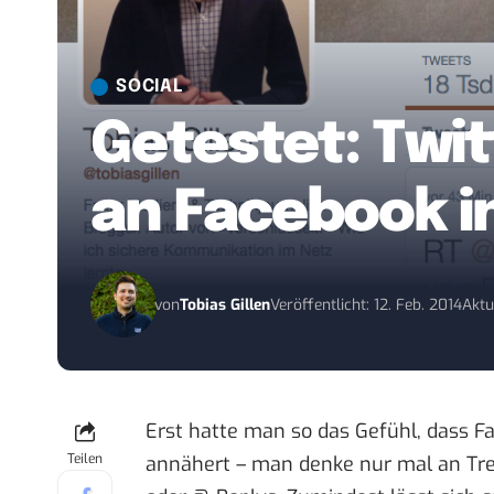
SOCIAL
Getestet: Twit
an Facebook i
von
Tobias Gillen
Veröffentlicht: 12. Feb. 2014
Aktu
Erst hatte man so das Gefühl, dass F
Teilen
annähert
– man denke nur mal an Tren