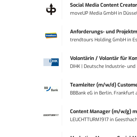
Social Media Content Creato
moveUP Media GmbH
in
Düsse
Anforderungs- und Projektma
trendtours Holding GmbH
in
E
Volontärin / Volontär für Ko
DIHK | Deutsche Industrie- u
Teamleiter (m/w/d) Custome
BBBank eG
in
Berlin, Frankfurt
Content Manager (m/w/g) mi
LEUCHTTURM1917
in
Geesthach