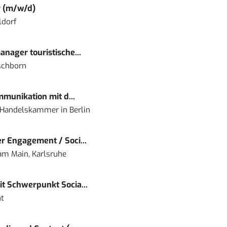
r (m/w/d)
ldorf
nager touristische...
schborn
mmunikation mit d...
nd Handelskammer
in
Berlin
r Engagement / Soci...
 am Main, Karlsruhe
t Schwerpunkt Socia...
t