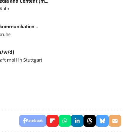
dia and Content (m...
 Köln
kommunikation...
sruhe
m/w/d)
haft mbH
in
Stuttgart
Facebook