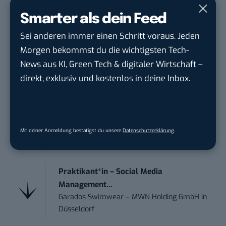
1&1
in
Montabaur, München
Smarter als dein Feed
Sei anderen immer einen Schritt voraus. Jeden
Marketing Specialist – AI & Content
Morgen bekommst du die wichtigsten Tech-
Manag...
FEINMETALL GmbH
in
Herrenberg bei
News aus KI, Green Tech & digitaler Wirtschaft –
Stuttgart
direkt, exklusiv und kostenlos in deine Inbox.
Praktikum im E-Business – Business
Inte...
Liebherr-Hausgeräte Ochsenhausen GmbH
Mit deiner Anmeldung bestätigst du unsere
Datenschutzerklärung
.
in
Ulm
Praktikant*in – Social Media
Management...
Garados Swimwear – MWN Holding GmbH
in
Düsseldorf