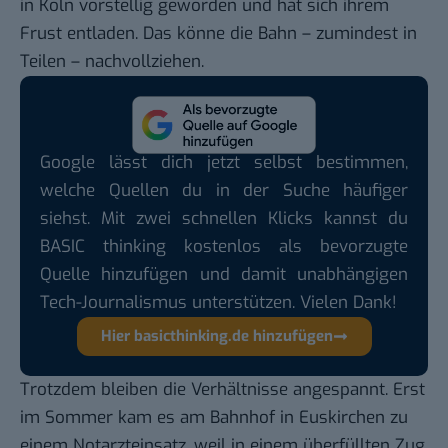
in Köln vorstellig geworden und hat sich ihrem
Frust entladen. Das könne die Bahn – zumindest in
Teilen – nachvollziehen.
Google lässt dich jetzt selbst bestimmen,
welche Quellen du in der Suche häufiger
siehst. Mit zwei schnellen Klicks kannst du
BASIC thinking kostenlos als bevorzugte
Quelle hinzufügen und damit unabhängigen
Tech-Journalismus unterstützen. Vielen Dank!
Hier basicthinking.de hinzufügen
Trotzdem bleiben die Verhältnisse angespannt. Erst
im Sommer kam es am Bahnhof in Euskirchen zu
einem
Notarzteinsatz
, weil in einem überfüllten Zug