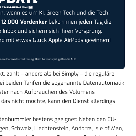
n, wenn es um KI, Green Tech und die Tech-
r
12.000 Vordenker
bekommen jeden Tag die
e Inbox und sichern sich ihren Vorsprung.
 mit etwas Glück Apple AirPods gewinnen!
nsere
Datenschutzerklärung
. Beim Gewinnspiel gelten die
AGB
.
t, zahlt – anders als bei Simply – die reguläre
ei beiden Tarifen die sogenannte Datenautomatik
bieter nach Aufbrauchen des Volumens
 das nicht möchte, kann den Dienst allerdings
eltenbummler bestens geeignet: Neben den EU-
en, Schweiz, Liechtenstein, Andorra, Isle of Man,