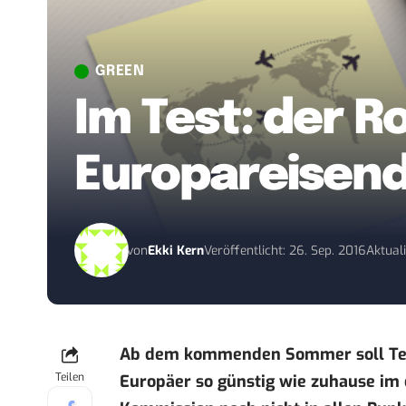
GREEN
Im Test: der R
Europareisen
von
Ekki Kern
Veröffentlicht: 26. Sep. 2016
Aktuali
Ab dem kommenden Sommer soll Tele
Teilen
Europäer so günstig wie zuhause im e