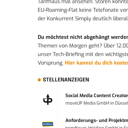
Tarifhaus
mal ansehen. Stören könnte 
EU-Roaming-Flat keine Telefonate vom
der
Konkurrent Simply
deutlich liberal
Du möchtest nicht abgehängt werde
Themen von Morgen geht? Über 12.0
unser Tech-Briefing mit den wichtigst
Vorsprung.
Hier kannst du dich kost
STELLENANZEIGEN
Social Media Content Creato
moveUP Media GmbH
in
Düsse
Anforderungs- und Projektma