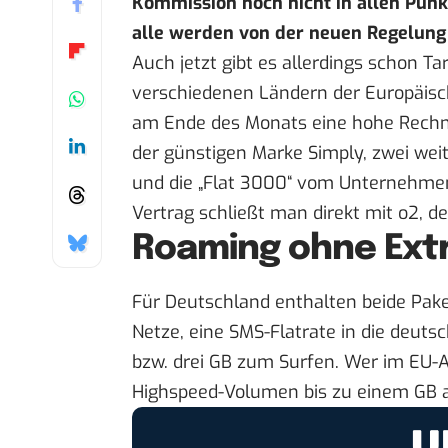
Kommission
noch nicht in allen Punk
alle werden von der neuen Regelung 
Auch jetzt gibt es allerdings schon Tari
verschiedenen Ländern der Europäisc
am Ende des Monats eine hohe Rechn
der
günstigen Marke Simply
, zwei wei
und die „Flat 3000“ vom Unternehm
Vertrag schließt man direkt mit
o2
, d
Roaming ohne Ext
Für Deutschland enthalten beide Paket
Netze, eine SMS-Flatrate in die deutsc
bzw. drei GB zum Surfen. Wer im EU-
Highspeed-Volumen bis zu einem GB a