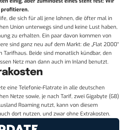
ten einig
, aber zumindest eines steht fest: Wir
profitieren.
fe, die sich für all jene lohnen, die öfter mal in
hen Union unterwegs sind und keine Lust haben,
ung zu erhalten. Ein paar davon kommen von
tere sind ganz neu auf dem Markt: die „Flat 2000“
en
Tarifhaus
. Beide sind monatlich kündbar, den
essen Netz man dann auch im Inland benutzt.
rakosten
e eine Telefonie-Flatrate in alle deutschen
hen Netze sowie, je nach Tarif, zwei Gigabyte (GB)
Ausland Roaming nutzt, kann von diesem
uch dort nutzen, und zwar ohne Extrakosten.