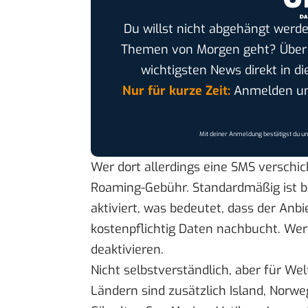
Du willst nicht abgehängt werde
Themen von Morgen geht? Übe
wichtigsten News direkt in di
Nur für kurze Zeit:
Anmelden und
Mit deiner Anmeldung bestätigst du u
Wer dort allerdings eine SMS verschick
Roaming-Gebühr. Standardmäßig ist b
aktiviert, was bedeutet, dass der An
kostenpflichtig Daten nachbucht. Wer
deaktivieren.
Nicht selbstverständlich, aber für W
Ländern sind zusätzlich Island, Norweg