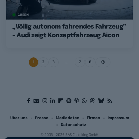
GREEN
„Völlig autonom fahrendes Fahrzeug”
– Audi zeigt Konzeptfahrzeug Aicon
1
2
3
…
7
8
Über uns
Presse
Mediadaten
Firmen
Impressum
Datenschutz
© 2003 - 2026 BASIC thinking GmbH