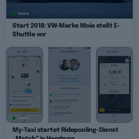
GREEN
Start 2018: VW-Marke Moia stellt E-
Shuttle vor
GREEN
My-Taxi startet Ridepooling-Dienst
„Match” in Hamburg