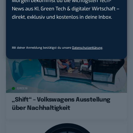
Morgen bekommst du die wichtigsten Tech-
McKinsey-Studie warnt deutsche
News aus KI, Green Tech & digitaler Wirtschaft –
Autohersteller
direkt, exklusiv und kostenlos in deine Inbox.
Mit deiner Anmeldung bestätigst du unsere
Datenschutzerklärung
.
GREEN
„Shift“ – Volkswagens Ausstellung
über Nachhaltigkeit