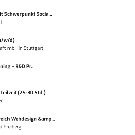
t Schwerpunkt Socia...
t
m/w/d)
haft mbH
in
Stuttgart
ning – R&D Pr...
eilzeit (25-30 Std.)
en
eich Webdesign &amp...
i Freiberg