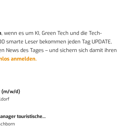
n
, wenn es um KI, Green Tech und die Tech-
00 smarte Leser bekommen jeden Tag UPDATE,
en News des Tages – und sichern sich damit ihren
enlos anmelden.
r (m/w/d)
ldorf
nager touristische...
schborn