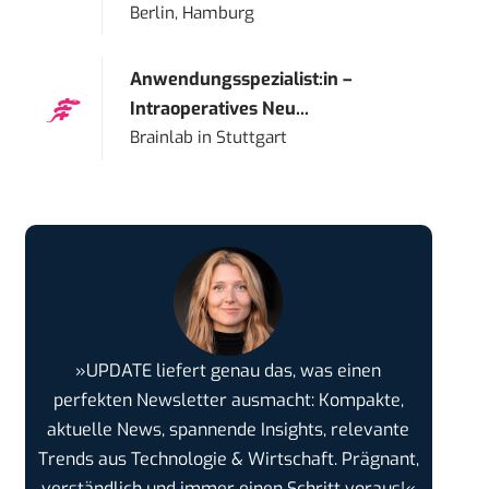
Berlin, Hamburg
Anwendungsspezialist:in –
Intraoperatives Neu...
Brainlab
in
Stuttgart
»UPDATE liefert genau das, was einen
perfekten Newsletter ausmacht: Kompakte,
aktuelle News, spannende Insights, relevante
Trends aus Technologie & Wirtschaft. Prägnant,
verständlich und immer einen Schritt voraus!«