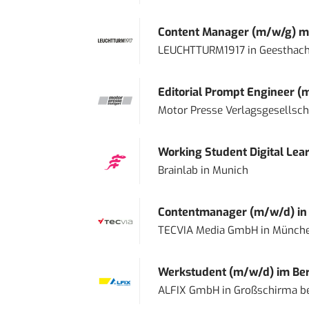
Content Manager (m/w/g) mi
LEUCHTTURM1917
in
Geesthach
Editorial Prompt Engineer (
Motor Presse Verlagsgesellsc
Working Student Digital Lear
Brainlab
in
Munich
Contentmanager (m/w/d) in T
TECVIA Media GmbH
in
Münch
Werkstudent (m/w/d) im Ber
ALFIX GmbH
in
Großschirma be