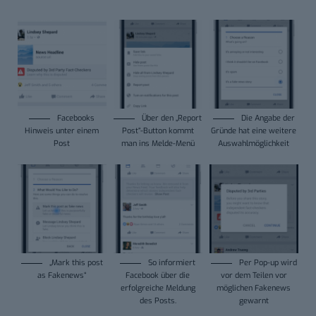
Facebooks
Über den „Report
Die Angabe der
Hinweis unter einem
Post“-Button kommt
Gründe hat eine weitere
Post
man ins Melde-Menü
Auswahlmöglichkeit
„Mark this post
So informiert
Per Pop-up wird
as Fakenews“
Facebook über die
vor dem Teilen vor
erfolgreiche Meldung
möglichen Fakenews
des Posts.
gewarnt