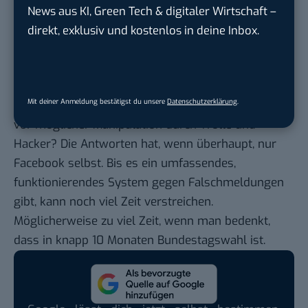
Missverständnissen verbreitet werden.
News aus KI, Green Tech & digitaler Wirtschaft –
Schwieriger dürfte wohl die Definition von Fake
direkt, exklusiv und kostenlos in deine Inbox.
News sein. Wer entscheidet, wann eine Nachricht
ein Fake ist? Nach welchen Maßstäben handeln die
externen Fakten-Checker, die Facebook in Zukunft
Mit deiner Anmeldung bestätigst du unsere
Datenschutzerklärung
.
beauftragen wird? Und wie sicher ist die Methode
vor möglicher Manipulation durch Trolle und
Hacker? Die Antworten hat, wenn überhaupt, nur
Facebook selbst. Bis es ein umfassendes,
funktionierendes System gegen Falschmeldungen
gibt, kann noch viel Zeit verstreichen.
Möglicherweise zu viel Zeit, wenn man bedenkt,
dass in knapp 10 Monaten Bundestagswahl ist.