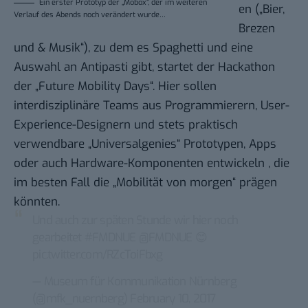
Ein erster Prototyp der „Mobox“, der im weiteren
en („Bier,
Verlauf des Abends noch verändert wurde…
Brezen
und & Musik“), zu dem es Spaghetti und eine
Auswahl an Antipasti gibt, startet der Hackathon
der „Future Mobility Days“. Hier sollen
interdisziplinäre Teams aus Programmierern, User-
Experience-Designern und stets praktisch
verwendbare „Universalgenies“ Prototypen, Apps
oder auch Hardware-Komponenten entwickeln , die
im besten Fall die „Mobilität von morgen“ prägen
könnten.
Und auch zur späten Stunde wir hier noch
gearbeitet
#FMDNUE
@FMDNUE
😊
pic.twitter.com/RZcToiFbxg
— Museum für Kommunikation Nürnberg
(@mfk_nuernberg)
February 10, 2017