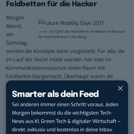
Feldbetten für die Hacker
Morgen
Abend,
Für Opfer des Hackathons: Feldbetten im Museum
am
für Kommunikation in Nürnberg
Samstag,
werden die Konzepte dann vorgestellt. Für alle, die
im Lauf der Nacht müde werden, hat man im
Kommunikationsmuseum einen Raum mit
Feldbetten klargemacht. Überhaupt waren die
ersten „Future Mobility Days“ eine interessante und
humorvoll präsentierte Veranstaltung, bei der man
Smarter als dein Feed
den Elan der Veranstalter spüren konnte.
Sei anderen immer einen Schritt voraus. Jeden
Es war mehr als eine Konferenz mit Häppchen, was
Morgen bekommst du die wichtigsten Tech-
wohl auch ein wenig an der selbstgemachten
News aus KI, Green Tech & digitaler Wirtschaft –
Koriandersuppe lag, die wunderbar aromatisch war
direkt, exklusiv und kostenlos in deine Inbox.