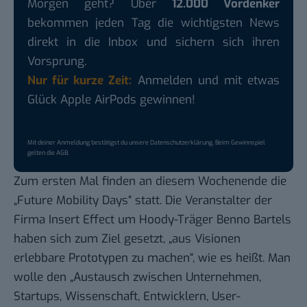
Morgen geht? Über
12.000 Vordenker
bekommen jeden Tag die wichtigsten News
direkt in die Inbox und sichern sich ihren
Vorsprung.
Nur für kurze Zeit:
Anmelden und mit etwas
Glück Apple AirPods gewinnen!
Mit deiner Anmeldung bestätigst du unsere
Datenschutzerklärung
. Beim Gewinnspiel
gelten die
AGB
.
Zum ersten Mal finden an diesem Wochenende die
„
Future Mobility Days
“ statt. Die Veranstalter der
Firma
Insert Effect
um Hoody-Träger Benno Bartels
haben sich zum Ziel gesetzt, „aus Visionen
erlebbare Prototypen zu machen“, wie es heißt. Man
wolle den „Austausch zwischen Unternehmen,
Startups, Wissenschaft, Entwicklern, User-