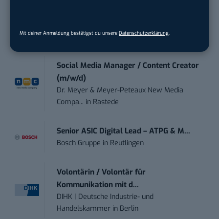
Social Media Manager (m/w/d)
Mit deiner Anmeldung bestätigst du unsere
Datenschutzerklärung
.
BANNERKÖNIG GmbH
in
Gelsenkirchen
Social Media Manager / Content Creator
(m/w/d)
Dr. Meyer & Meyer-Peteaux New Media
Compa...
in
Rastede
Senior ASIC Digital Lead – ATPG & M...
Bosch Gruppe
in
Reutlingen
Volontärin / Volontär für
Kommunikation mit d...
DIHK | Deutsche Industrie- und
Handelskammer
in
Berlin