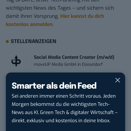
wichtigsten News des Tages – und sichern sich
damit ihren Vorsprung.
Hier kannst du dich
kostenlos anmelden.
STELLENANZEIGEN
Social Media Content Creator (m/w/d)
moveUP Media GmbH
in
Düsseldorf
Anforderungs- und Projektmanager
Smarter als dein Feed
touristische...
Sei anderen immer einen Schritt voraus. Jeden
trendtours Holding GmbH
in
Eschborn
Morgen bekommst du die wichtigsten Tech-
News aus KI, Green Tech & digitaler Wirtschaft –
Endpoint Security Engineer – OT (f/m/x)
direkt, exklusiv und kostenlos in deine Inbox.
ZEISS
in
Oberkochen (Baden-Württemberg),
München