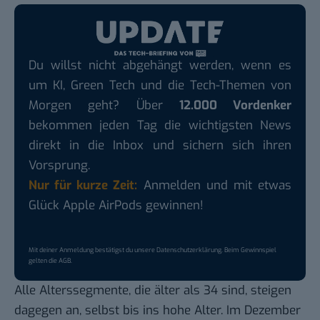
Du willst nicht abgehängt werden, wenn es
um KI, Green Tech und die Tech-Themen von
Morgen geht? Über
12.000 Vordenker
bekommen jeden Tag die wichtigsten News
direkt in die Inbox und sichern sich ihren
Vorsprung.
Nur für kurze Zeit:
Anmelden und mit etwas
Glück Apple AirPods gewinnen!
Mit deiner Anmeldung bestätigst du unsere
Datenschutzerklärung
. Beim Gewinnspiel
gelten die
AGB
.
Alle Alterssegmente, die älter als 34 sind, steigen
dagegen an, selbst bis ins hohe Alter. Im Dezember