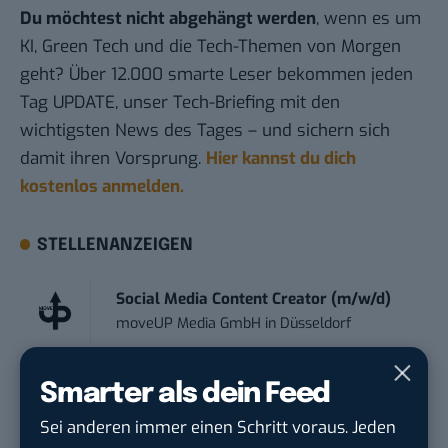
Du möchtest nicht abgehängt werden
, wenn es um
KI, Green Tech und die Tech-Themen von Morgen
geht? Über 12.000 smarte Leser bekommen jeden
Tag UPDATE, unser Tech-Briefing mit den
wichtigsten News des Tages – und sichern sich
damit ihren Vorsprung.
Hier kannst du dich
kostenlos anmelden.
STELLENANZEIGEN
Social Media Content Creator (m/w/d)
moveUP Media GmbH
in
Düsseldorf
Anforderungs- und Projektmanager
Smarter als dein Feed
touristische...
Sei anderen immer einen Schritt voraus. Jeden
trendtours Holding GmbH
in
Eschborn