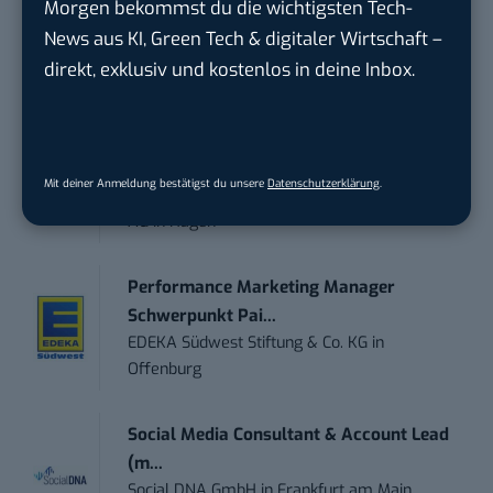
Morgen bekommst du die wichtigsten Tech-
News aus KI, Green Tech & digitaler Wirtschaft –
Digital Forensic Analyst (f/m/d)
direkt, exklusiv und kostenlos in deine Inbox.
ZEISS
in
Oberkochen (Baden-Württemberg),
München
Social Media Manager (w/m/d)
Mit deiner Anmeldung bestätigst du unsere
Datenschutzerklärung
.
ENERVIE - Südwestfalen Energie und Wasser
AG
in
Hagen
Performance Marketing Manager
Schwerpunkt Pai...
EDEKA Südwest Stiftung & Co. KG
in
Offenburg
Social Media Consultant & Account Lead
(m...
Social DNA GmbH
in
Frankfurt am Main,