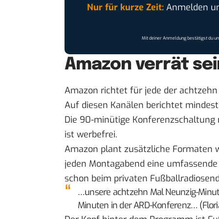
Nur für kurze Zeit:
Anmelden und
Mit deiner Anmeldung bestätigst du u
Amazon verrät se
Amazon richtet für jede der achtzehn
Auf diesen Kanälen berichtet mindest
Die 90-minütige Konferenzschaltung 
ist werbefrei.
Amazon plant zusätzliche Formaten wie
jeden Montagabend eine umfassende Sp
schon beim privaten Fußballradiosende
…unsere achtzehn Mal Neunzig-Minut
Minuten in der ARD-Konferenz… (Flori