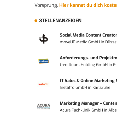
Vorsprung.
Hier kannst du dich kost
STELLENANZEIGEN
Social Media Content Creato
moveUP Media GmbH
in
Düsse
Anforderungs- und Projektma
trendtours Holding GmbH
in
E
IT Sales & Online Marketing
Instaffo GmbH
in
Karlsruhe
Marketing Manager – Content
Acura Fachklinik GmbH
in
Albs