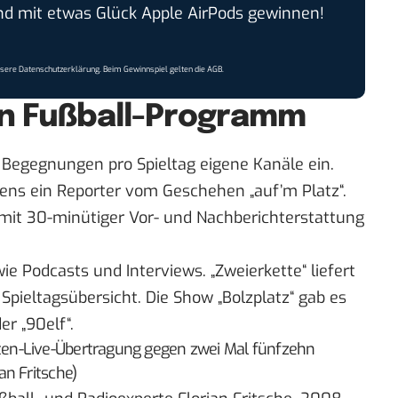
 mit etwas Glück Apple AirPods gewinnen!
nsere
Datenschutzerklärung
. Beim Gewinnspiel gelten die
AGB
.
in Fußball-Programm
 Begegnungen pro Spieltag eigene Kanäle ein.
ens ein Reporter vom Geschehen „auf’m Platz“.
mit 30-minütiger Vor- und Nachberichterstattung
 Podcasts und Interviews. „Zweierkette“ liefert
ieltagsübersicht. Die Show „Bolzplatz“ gab es
r „90elf“.
en-Live-Übertragung gegen zwei Mal fünfzehn
an Fritsche)