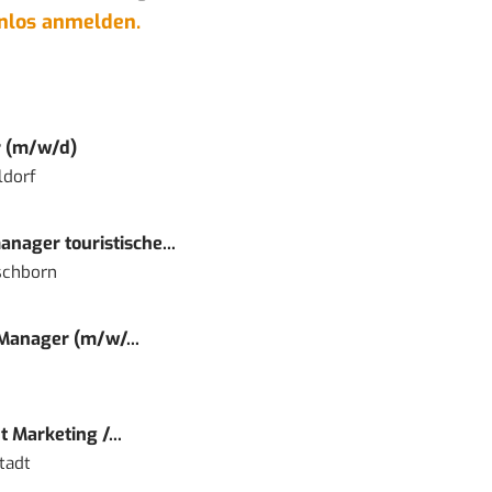
enlos anmelden.
r (m/w/d)
ldorf
nager touristische...
schborn
 Manager (m/w/...
 Marketing /...
tadt