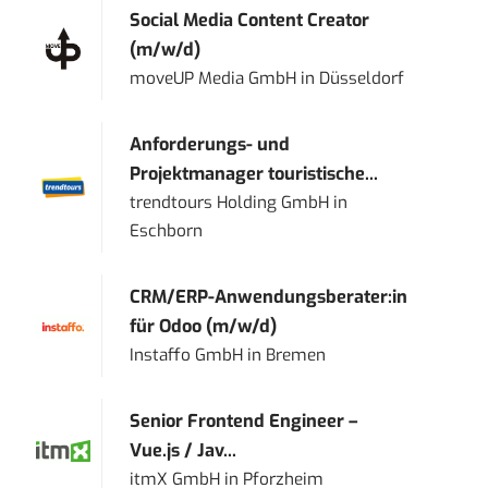
Social Media Content Creator
(m/w/d)
moveUP Media GmbH
in
Düsseldorf
Anforderungs- und
Projektmanager touristische...
trendtours Holding GmbH
in
Eschborn
CRM/ERP-Anwendungsberater:in
für Odoo (m/w/d)
Instaffo GmbH
in
Bremen
Senior Frontend Engineer –
Vue.js / Jav...
itmX GmbH
in
Pforzheim