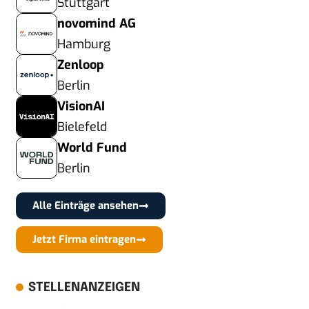
Stuttgart
novomind AG
Hamburg
Zenloop
Berlin
VisionAI
Bielefeld
World Fund
Berlin
Alle Einträge ansehen
Jetzt Firma eintragen
STELLENANZEIGEN