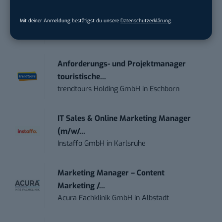
Mit deiner Anmeldung bestätigst du unsere
Datenschutzerklärung
.
Social Media Content Creator (m/w/d)
moveUP Media GmbH
in
Düsseldorf
Anforderungs- und Projektmanager
touristische...
trendtours Holding GmbH
in
Eschborn
IT Sales & Online Marketing Manager
(m/w/...
Instaffo GmbH
in
Karlsruhe
Marketing Manager – Content
Marketing /...
Acura Fachklinik GmbH
in
Albstadt