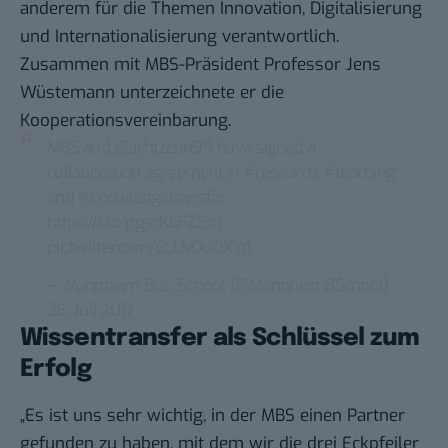
anderem für die Themen Innovation, Digitalisierung
und Internationalisierung verantwortlich.
Zusammen mit MBS-Präsident Professor Jens
Wüstemann unterzeichnete er die
Kooperationsvereinbarung.
MBS and
@achtzehn99
have signed a
collaboration agreement in
#research
,
#teaching
and
#knowledgetransfer
https://t.co/pgscKbFZEm
pic.twitter.com/ELUvOoOXYp
— Mannheim Bus. School (@MannheimBSchool)
26. Juli 2017
Wissentransfer als Schlüssel zum
Erfolg
„Es ist uns sehr wichtig, in der MBS einen Partner
gefunden zu haben, mit dem wir die drei Eckpfeiler