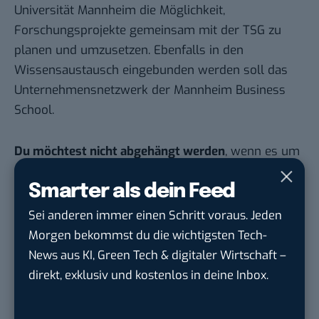
Universität Mannheim die Möglichkeit,
Forschungsprojekte gemeinsam mit der TSG zu
planen und umzusetzen. Ebenfalls in den
Wissensaustausch eingebunden werden soll das
Unternehmensnetzwerk der Mannheim Business
School.
Du möchtest nicht abgehängt werden
, wenn es um
KI, Green Tech und die Tech-Themen von Morgen
Smarter als dein Feed
geht? Über 12.000 smarte Leser bekommen jeden
Tag UPDATE, unser Tech-Briefing mit den
Sei anderen immer einen Schritt voraus. Jeden
wichtigsten News des Tages – und sichern sich
Morgen bekommst du die wichtigsten Tech-
damit ihren Vorsprung.
Hier kannst du dich
News aus KI, Green Tech & digitaler Wirtschaft –
kostenlos anmelden.
direkt, exklusiv und kostenlos in deine Inbox.
STELLENANZEIGEN