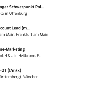
ger Schwerpunkt Pai...
 KG
in
Offenburg
count Lead (m...
 am Main, Frankfurt am Main
ine-Marketing
bH & ...
in
Heilbronn, F...
– OT (f/m/x)
ürttemberg), München