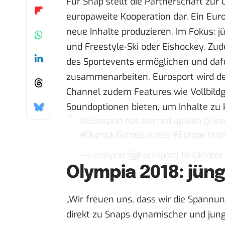
Für Snap stellt die Partnerschaft zur
europaweite Kooperation dar. Ein Euro
neue Inhalte produzieren. Im Fokus: 
und Freestyle-Ski oder Eishockey. Zud
des Sportevents ermöglichen und dafü
zusammenarbeiten. Eurosport wird de
Channel zudem Features wie Vollbildg
Soundoptionen bieten, um Inhalte zu k
#Eurosport
has teamed up with
@Sna
#OlympicGames
across
#Europe
http
— Eurosport (@Eurosport)
18. Oktober
Olympia 2018: jüng
„Wir freuen uns, dass wir die Spannu
direkt zu Snaps dynamischer und jun