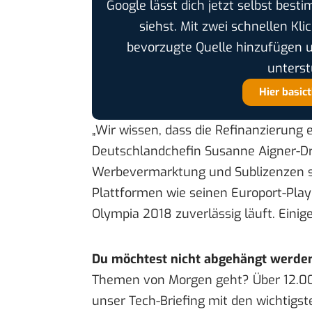
Google lässt dich jetzt selbst bes
siehst. Mit zwei schnellen Kli
bevorzugte Quelle hinzufügen 
unterst
Hier basic
„Wir wissen, dass die Refinanzierung e
Deutschlandchefin Susanne Aigner-
Werbevermarktung und Sublizenzen se
Plattformen wie seinen Europort-Play
Olympia 2018 zuverlässig läuft.
Einig
Du möchtest nicht abgehängt werde
Themen von Morgen geht? Über 12.0
unser Tech-Briefing mit den wichtigst