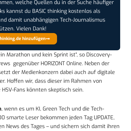
timmen, welche Quellen du in der Suche häufiger
cks kannst du BASIC thinking kostenlos als
und damit unabhängigen Tech-Journalismus
ützen. Vielen Dank!
thinking.de hinzufügen
in Marathon und kein Sprint ist“, so Discovery-
Drews gegenüber
HORIZONT Online
. Neben der
tzt der Medienkonzern dabei auch auf digitale
er. Hoffen wir, dass dieser im Rahmen von
e HSV-Fans könnten skeptisch sein.
n
, wenn es um KI, Green Tech und die Tech-
00 smarte Leser bekommen jeden Tag UPDATE,
en News des Tages – und sichern sich damit ihren