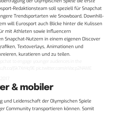
 Übertragung der Olympischen Spiele die erste
sport-Redaktionsteam soll speziell für Snapchat
jüngere Trendsportarten wie Snowboard, Downhill-
em will Eurosport auch Blicke hinter die Kulissen
r mit Athleten sowie Influencern
n Snapchat-Nutzern in einem eigenen Discover
rafiken, Textoverlays, Animationen und
reieren, kuratieren und zu teilen.
pchat
to engage younger audiences in the
s://t.co/jSk7XrHq9E
pic.twitter.com/eVacp2NAME
 2017
er & mobiler
ng und Leidenschaft der Olympischen Spiele
ger Community transportieren können. Somit