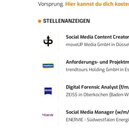
Vorsprung.
Hier kannst du dich kost
STELLENANZEIGEN
Social Media Content Creato
moveUP Media GmbH
in
Düsse
Anforderungs- und Projektma
trendtours Holding GmbH
in
E
Digital Forensic Analyst (f/m
ZEISS
in
Oberkochen (Baden-W
Social Media Manager (w/m/
ENERVIE - Südwestfalen Energ