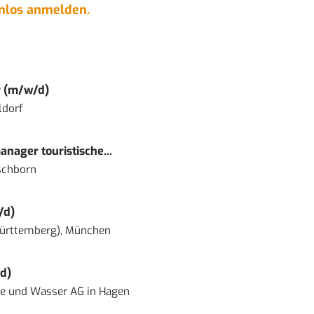
enlos anmelden.
r (m/w/d)
ldorf
nager touristische...
schborn
/d)
ürttemberg), München
d)
ie und Wasser AG
in
Hagen