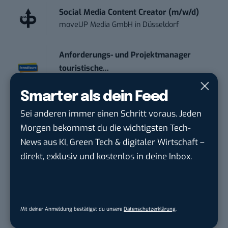
Social Media Content Creator (m/w/d)
moveUP Media GmbH
in
Düsseldorf
Anforderungs- und Projektmanager
touristische...
trendtours Holding GmbH
in
Eschborn
Smarter als dein Feed
Senior ASIC Digital Lead – ATPG & M...
Sei anderen immer einen Schritt voraus. Jeden
Bosch Gruppe
in
Reutlingen
Morgen bekommst du die wichtigsten Tech-
News aus KI, Green Tech & digitaler Wirtschaft –
Volontärin / Volontär für
direkt, exklusiv und kostenlos in deine Inbox.
Kommunikation mit d...
DIHK | Deutsche Industrie- und
Handelskammer
in
Berlin
Mit deiner Anmeldung bestätigst du unsere
Datenschutzerklärung
.
Teamleiter (m/w/d) Customer