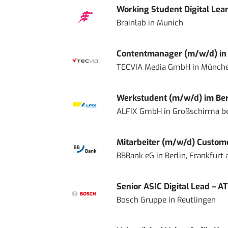
Working Student Digital Lear
Brainlab
in
Munich
Contentmanager (m/w/d) in T
TECVIA Media GmbH
in
Münch
Werkstudent (m/w/d) im Ber
ALFIX GmbH
in
Großschirma be
Mitarbeiter (m/w/d) Custome
BBBank eG
in
Berlin, Frankfurt
Senior ASIC Digital Lead – AT
Bosch Gruppe
in
Reutlingen