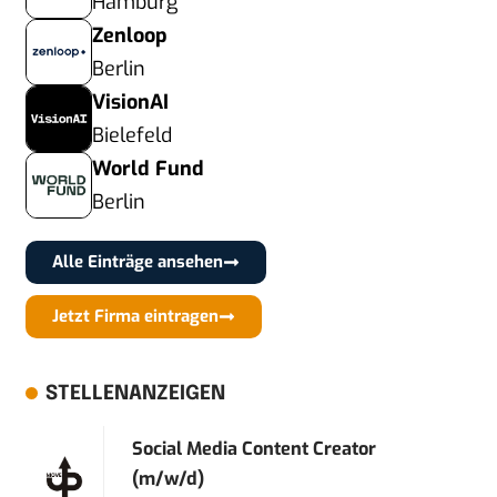
Hamburg
Zenloop
Berlin
VisionAI
Bielefeld
World Fund
Berlin
Alle Einträge ansehen
Jetzt Firma eintragen
STELLENANZEIGEN
Social Media Content Creator
(m/w/d)