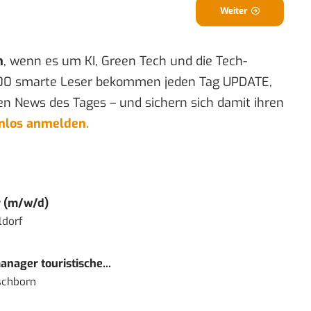
Weiter
n
, wenn es um KI, Green Tech und die Tech-
00 smarte Leser bekommen jeden Tag UPDATE,
en News des Tages – und sichern sich damit ihren
enlos anmelden.
r (m/w/d)
ldorf
nager touristische...
schborn