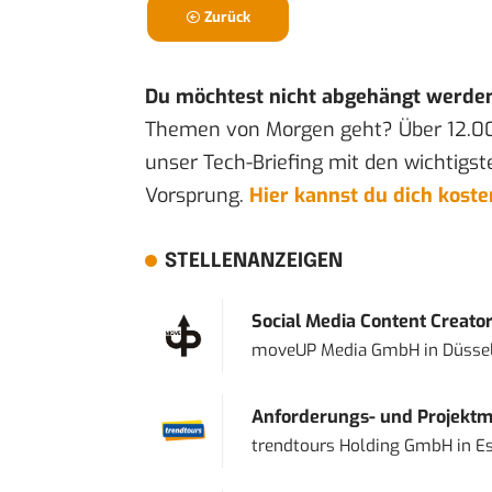
Zurück
Du möchtest nicht abgehängt werde
Themen von Morgen geht? Über 12.0
unser Tech-Briefing mit den wichtigst
Vorsprung.
Hier kannst du dich kost
STELLENANZEIGEN
Social Media Content Creato
moveUP Media GmbH
in
Düsse
Anforderungs- und Projektma
trendtours Holding GmbH
in
E