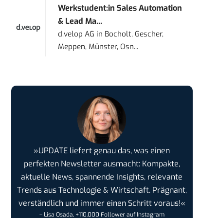
Werkstudent:in Sales Automation
& Lead Ma...
d.velop AG
in
Bocholt, Gescher,
Meppen, Münster, Osn...
»UPDATE liefert genau das, was einen
perfekten Newsletter ausmacht: Kompakte,
aktuelle News, spannende Insights, relevante
Trends aus Technologie & Wirtschaft. Prägnant,
verständlich und immer einen Schritt voraus!«
– Lisa Osada, +110.000 Follower auf Instagram