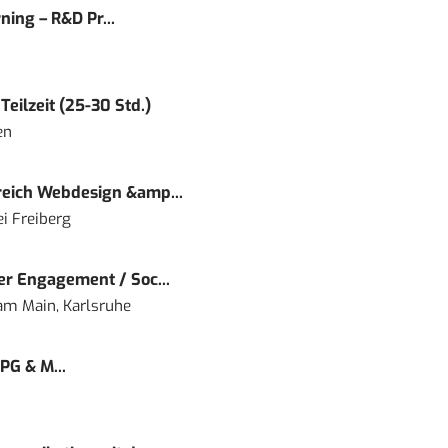
ning – R&D Pr...
eilzeit (25-30 Std.)
en
eich Webdesign &amp...
i Freiberg
r Engagement / Soc...
 am Main, Karlsruhe
PG & M...