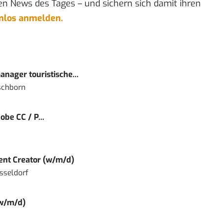
en News des Tages – und sichern sich damit ihren
enlos anmelden.
nager touristische...
schborn
obe CC / P...
tent Creator (w/m/d)
sseldorf
(w/m/d)