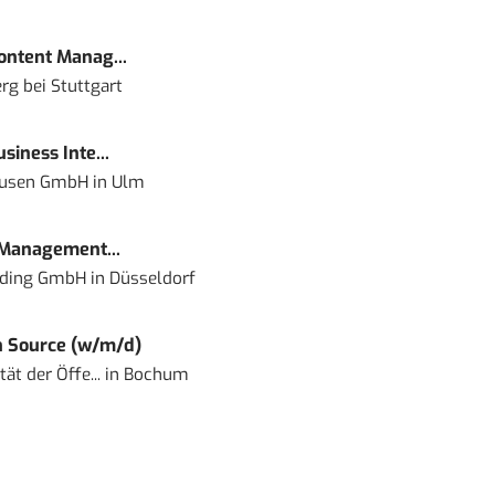
Content Manag...
rg bei Stuttgart
siness Inte...
ausen GmbH
in
Ulm
 Management...
lding GmbH
in
Düsseldorf
 Source (w/m/d)
ät der Öffe...
in
Bochum