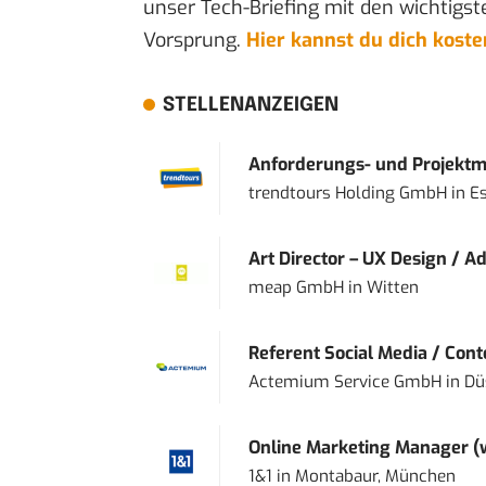
unser Tech-Briefing mit den wichtigst
Vorsprung.
Hier kannst du dich kost
STELLENANZEIGEN
Anforderungs- und Projektma
trendtours Holding GmbH
in
E
Art Director – UX Design / Ad
meap GmbH
in
Witten
Referent Social Media / Con
Actemium Service GmbH
in
Dü
Online Marketing Manager 
1&1
in
Montabaur, München