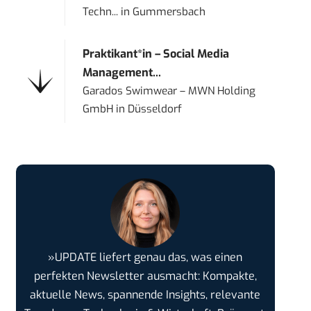
Techn...
in
Gummersbach
Praktikant*in – Social Media
Management...
Garados Swimwear – MWN Holding
GmbH
in
Düsseldorf
»UPDATE liefert genau das, was einen
perfekten Newsletter ausmacht: Kompakte,
aktuelle News, spannende Insights, relevante