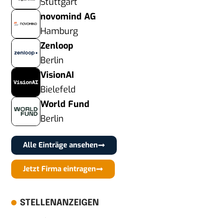
Stuttgart
novomind AG
Hamburg
Zenloop
Berlin
VisionAI
Bielefeld
World Fund
Berlin
Alle Einträge ansehen
Jetzt Firma eintragen
STELLENANZEIGEN