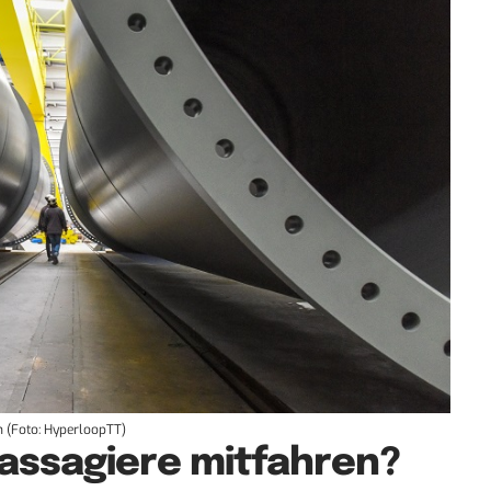
n (Foto: HyperloopTT)
assagiere mitfahren?