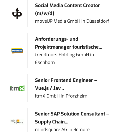
Social Media Content Creator
(m/w/d)
moveUP Media GmbH
in
Düsseldorf
Anforderungs- und
Projektmanager touristische...
trendtours Holding GmbH
in
Eschborn
Senior Frontend Engineer –
Vue.js / Jav...
itmX GmbH
in
Pforzheim
Senior SAP Solution Consultant –
Supply Chain...
mindsquare AG
in
Remote