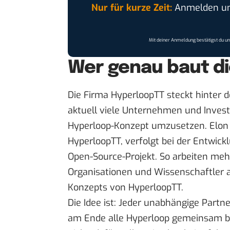
Nur für kurze Zeit:
Anmelden und
Mit deiner Anmeldung bestätigst du u
Wer genau baut d
Die Firma
HyperloopTT
steckt hinter d
aktuell viele Unternehmen und Inves
Hyperloop-Konzept umzusetzen. Elon 
HyperloopTT, verfolgt bei der Entwick
Open-Source-Projekt. So arbeiten me
Organisationen und Wissenschaftler 
Konzepts von HyperloopTT.
Die Idee ist: Jeder unabhängige Partner
am Ende alle Hyperloop gemeinsam bau