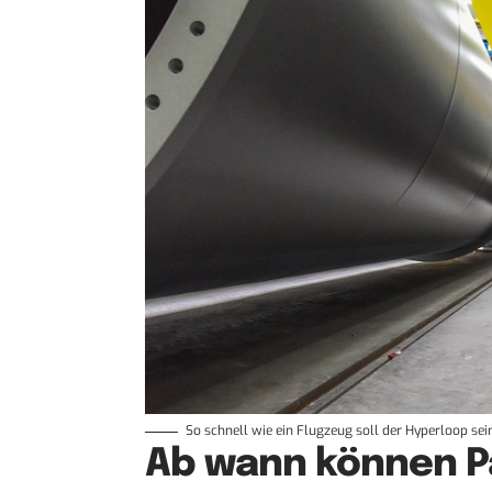
So schnell wie ein Flugzeug soll der Hyperloop sei
Ab wann können P