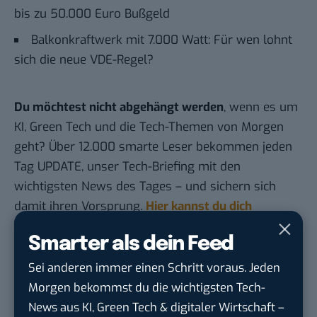
bis zu 50.000 Euro Bußgeld
Balkonkraftwerk mit 7.000 Watt: Für wen lohnt
sich die neue VDE-Regel?
Du möchtest nicht abgehängt werden
, wenn es um
KI, Green Tech und die Tech-Themen von Morgen
geht? Über 12.000 smarte Leser bekommen jeden
Tag UPDATE, unser Tech-Briefing mit den
wichtigsten News des Tages – und sichern sich
damit ihren Vorsprung.
Hier kannst du dich
kostenlos anmelden.
Smarter als dein Feed
Sei anderen immer einen Schritt voraus. Jeden
STELLENANZEIGEN
Morgen bekommst du die wichtigsten Tech-
Anforderungs- und Projektmanager
News aus KI, Green Tech & digitaler Wirtschaft –