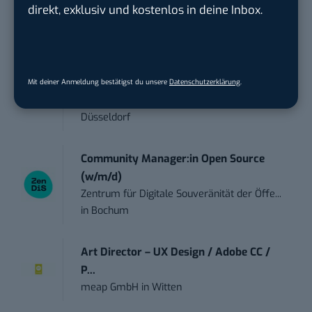
touristische...
direkt, exklusiv und kostenlos in deine Inbox.
trendtours Holding GmbH
in
Eschborn
Praktikant*in – Social Media
Management...
Mit deiner Anmeldung bestätigst du unsere
Datenschutzerklärung
.
Garados Swimwear – MWN Holding GmbH
in
Düsseldorf
Community Manager:in Open Source
(w/m/d)
Zentrum für Digitale Souveränität der Öffe...
in
Bochum
Art Director – UX Design / Adobe CC /
P...
meap GmbH
in
Witten