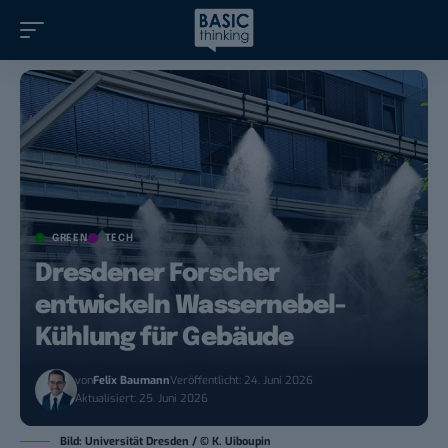
GREEN
TECH
Dresdener Forscher
entwickeln Wassernebel-
Kühlung für Gebäude
von
Felix Baumann
Veröffentlicht: 24. Juni 2026
Aktualisiert: 25. Juni 2026
Bild: Universität Dresden / © K. Uiboupin