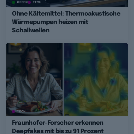
GREEN
TECH
Ohne Kältemittel: Thermoakustische
Wärmepumpen heizen mit
Schallwellen
TECH
Fraunhofer-Forscher erkennen
Deepfakes mit bis zu 91 Prozent