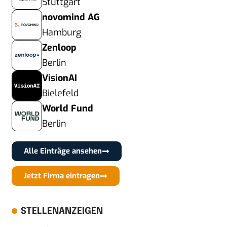
Stuttgart
novomind AG
Hamburg
Zenloop
Berlin
VisionAI
Bielefeld
World Fund
Berlin
Alle Einträge ansehen
Jetzt Firma eintragen
STELLENANZEIGEN