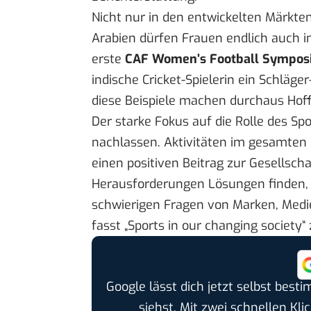
Nicht nur in den entwickelten Märkten
Arabien dürfen Frauen endlich auch in
erste
CAF Women’s Football Sympo
indische
Cricket
-Spielerin ein Schläge
diese Beispiele machen durchaus Hof
Der starke Fokus auf die Rolle des Spo
nachlassen. Aktivitäten im gesamten
einen positiven Beitrag zur Gesellschaf
Herausforderungen Lösungen finden, 
schwierigen Fragen von Marken, Medi
fasst „Sports in our changing societ
Google lässt dich jetzt selbst bes
siehst. Mit zwei schnellen Kli