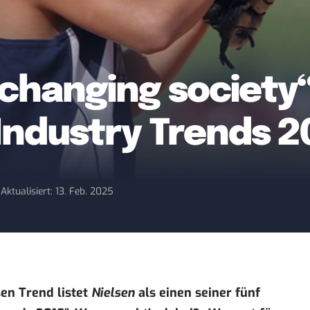
 changing society“
Industry Trends 2
8
Aktualisiert: 13. Feb. 2025
sen Trend listet
Nielsen
als einen seiner fünf