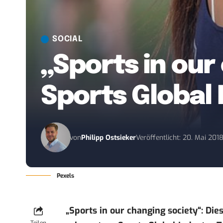
SOCIAL
„Sports in our
Sports Global 
von
Philipp Ostsieker
Veröffentlicht: 20. Mai 201
Pexels
„Sports in our changing society“: Die