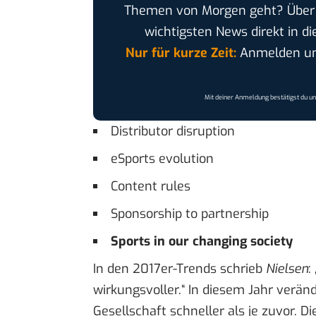
Themen von Morgen geht? Übe
wichtigsten News direkt in di
Nur für kurze Zeit:
Anmelden und
Mit deiner Anmeldung bestätigst du u
Distributor disruption
eSports evolution
Content rules
Sponsorship to partnership
Sports in our changing society
In den 2017er-Trends schrieb
Nielsen
:
wirkungsvoller.“ In diesem Jahr verän
Gesellschaft schneller als je zuvor. Di