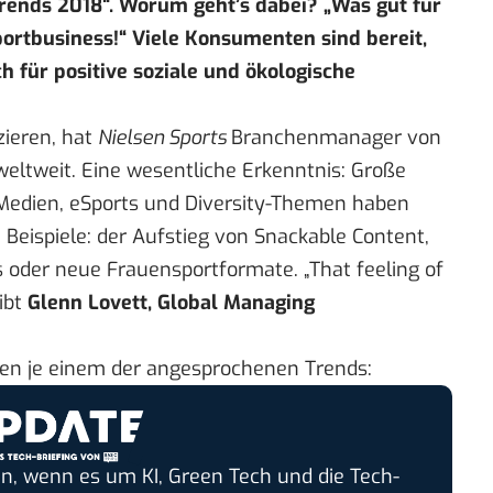
Trends 2018“. Worum geht’s dabei? „
Was gut für
 Sportbusiness!“ Viele Konsumenten sind bereit,
h für positive soziale und ökologische
zieren, hat
Nielsen Sports
Branchenmanager von
eltweit. Eine wesentliche Erkenntnis: Große
n Medien, eSports und Diversity-Themen haben
e Beispiele: der Aufstieg von Snackable Content,
s oder neue Frauensportformate. „That feeling of
eibt
Glenn Lovett, Global Managing
en je einem der angesprochenen Trends:
n, wenn es um KI, Green Tech und die Tech-