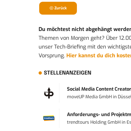
Zurück
Du möchtest nicht abgehängt werde
Themen von Morgen geht? Über 12.0
unser Tech-Briefing mit den wichtigst
Vorsprung.
Hier kannst du dich kost
STELLENANZEIGEN
Social Media Content Creato
moveUP Media GmbH
in
Düsse
Anforderungs- und Projektma
trendtours Holding GmbH
in
E