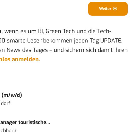
Weiter
n
, wenn es um KI, Green Tech und die Tech-
00 smarte Leser bekommen jeden Tag UPDATE,
en News des Tages – und sichern sich damit ihren
enlos anmelden.
r (m/w/d)
ldorf
nager touristische...
schborn