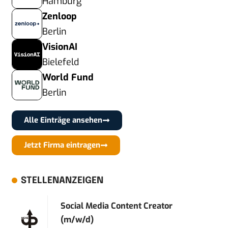
Hamburg
Zenloop
Berlin
VisionAI
Bielefeld
World Fund
Berlin
Alle Einträge ansehen
Jetzt Firma eintragen
STELLENANZEIGEN
Social Media Content Creator
(m/w/d)