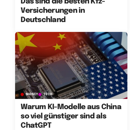
Das sind die besten Kfz-
Versicherungen in
Deutschland
MONEY
TECH
Warum KI-Modelle aus China
so viel günstiger sind als
ChatGPT