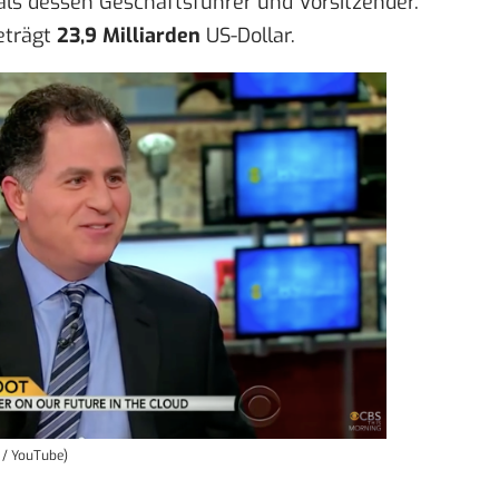
r als dessen Geschäftsführer und Vorsitzender.
eträgt
23,9 Milliarden
US-Dollar.
t / YouTube)