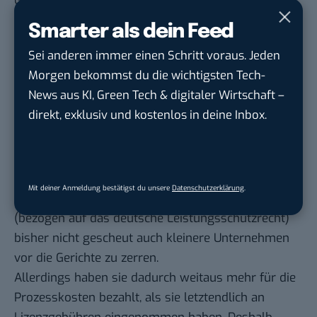
Google.
Ohnehin ist in den Gesetzesbegründungen zu lesen,
Smarter als dein Feed
dass das Gesetz eher darauf abzielt den
Sei anderen immer einen Schritt voraus. Jeden
Presseverlagen ein gewisses Gegengewicht zu den
Morgen bekommst du die wichtigsten Tech-
Online-Giganten an die Hand zu geben, um die freie
News aus KI, Green Tech & digitaler Wirtschaft –
Presseberichterstattung weiterhin finanzieren zu
direkt, exklusiv und kostenlos in deine Inbox.
können. Deshalb wird es für Privatpersonen wohl
weniger relevant sein.
Wie es sich auf Unternehmen auswirkt, die
regelmäßig Links zu Presseinhalten veröffentlichen
Mit deiner Anmeldung bestätigst du unsere
Datenschutzerklärung
.
ist nicht sicher. Jedenfalls haben sich Presseverlage
(bezogen auf das deutsche Leistungsschutzrecht)
bisher nicht gescheut auch kleinere Unternehmen
vor die Gerichte zu zerren.
Allerdings haben sie dadurch
weitaus mehr für die
Prozesskosten
bezahlt, als sie letztendlich an