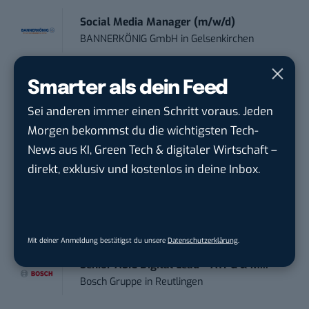
Social Media Manager (m/w/d)
BANNERKÖNIG GmbH
in
Gelsenkirchen
Social Media Manager / Content Creator
Smarter als dein Feed
(m/w/d)
Sei anderen immer einen Schritt voraus. Jeden
Dr. Meyer & Meyer-Peteaux New Media
Morgen bekommst du die wichtigsten Tech-
Compa...
in
Rastede
News aus KI, Green Tech & digitaler Wirtschaft –
direkt, exklusiv und kostenlos in deine Inbox.
Mitarbeiter (m/w/d) Customer
Engagement / Soc...
BBBank eG
in
Berlin, Frankfurt am Main,
Karlsruhe
Mit deiner Anmeldung bestätigst du unsere
Datenschutzerklärung
.
Senior ASIC Digital Lead – ATPG & M...
Bosch Gruppe
in
Reutlingen