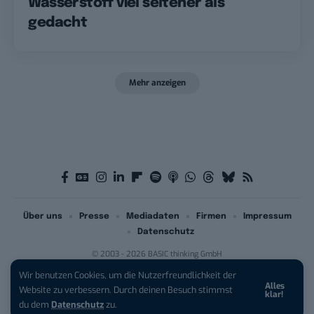
Wasserstoff viel seltener als
gedacht
Mehr anzeigen
Über uns
Presse
Mediadaten
Firmen
Impressum
Datenschutz
© 2003 - 2026 BASIC thinking GmbH
Wir benutzen Cookies, um die Nutzerfreundlichkeit der
Alles
iPhone 17 Pro sichern:
Für 1 € +
Website zu verbessern. Durch deinen Besuch stimmst
klar!
200 € Hardware-Bonus!
du dem
Datenschutz
zu.