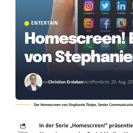
ENTERTAIN
Homescreen! E
von Stephanie
von
Christian Erxleben
Veröffentlicht: 20. Aug. 2
Der Homescreen von Stephanie Tönjes, Senior Communicati
In der Serie „
Homescreen!
“ präsenti