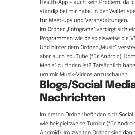
Health-App – auch kein Problem, da i
ständig bei mir habe. In der Wallet sp
für Meet-ups und Veranstaltungen.
Im Ordner „Fotografie“ verbirgt sich e
Programmen wie beispielsweise die
V
Und hinter dem Ordner „Music“ verste
aber auch
YouTube
(
für Android
). Kom
Media“ zu finden ist? Tatsächlich ha
um mir Musik-Videos anzuschauen.
Blogs/Social Medi
Nachrichten
Im ersten Ordner befinden sich Social
wie beispielsweise
Tumblr
(
für Androi
Android
). Im zweiten Ordner sind dan