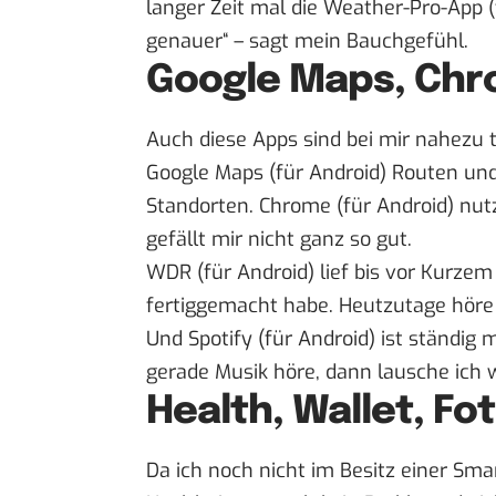
langer Zeit mal die
Weather-Pro-App
(
genauer“ – sagt mein Bauchgefühl.
Google Maps, Chr
Auch diese Apps sind bei mir nahezu t
Google Maps
(
für Android
) Routen un
Standorten.
Chrome
(
für Android
) nut
gefällt mir nicht ganz so gut.
WDR
(
für Android
) lief bis vor Kurzem
fertiggemacht habe. Heutzutage höre
Und
Spotify
(
für Android
) ist ständig
gerade Musik höre, dann lausche ich
Health, Wallet, Fo
Da ich noch nicht im Besitz einer Sma