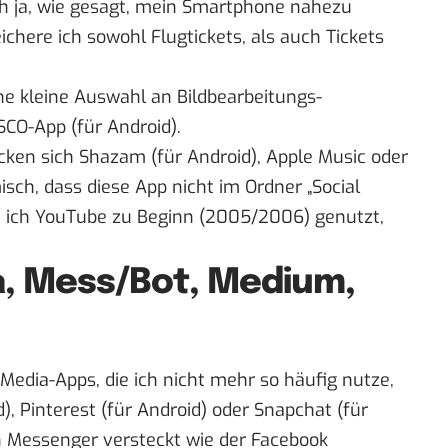
ch ja, wie gesagt, mein Smartphone nahezu
eichere ich sowohl Flugtickets, als auch Tickets
ine kleine Auswahl an Bildbearbeitungs-
SCO-App
(
für Android
).
cken sich
Shazam
(
für Android
), Apple Music oder
isch, dass diese App nicht im Ordner „Social
be ich YouTube zu Beginn (2005/2006) genutzt,
a, Mess/Bot, Medium,
 Media-Apps, die ich nicht mehr so häufig nutze,
d
),
Pinterest
(
für Android
) oder
Snapchat
(
für
n Messenger versteckt wie der
Facebook