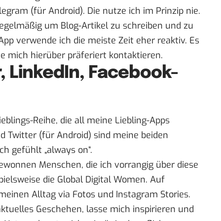
legram
(
für Android
). Die nutze ich im Prinzip nie.
 regelmäßig um Blog-Artikel zu schreiben und zu
App verwende ich die meiste Zeit eher reaktiv. Es
ie mich hierüber präferiert kontaktieren.
, LinkedIn, Facebook-
eblings-Reihe, die all meine Liebling-Apps
nd
Twitter
(
für Android
) sind meine beiden
ich gefühlt „always on“.
 gewonnen Menschen, die ich vorrangig über diese
ielsweise die Global Digital Women. Auf
n meinen Alltag via Fotos und Instagram Stories.
aktuelles Geschehen, lasse mich inspirieren und