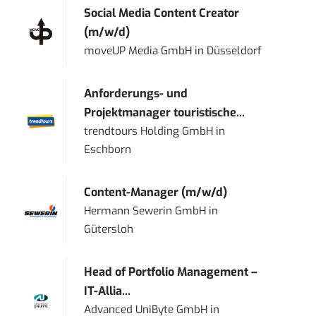
Social Media Content Creator
(m/w/d)
moveUP Media GmbH
in
Düsseldorf
Anforderungs- und
Projektmanager touristische...
trendtours Holding GmbH
in
Eschborn
Content-Manager (m/w/d)
Hermann Sewerin GmbH
in
Gütersloh
Head of Portfolio Management –
IT-Allia...
Advanced UniByte GmbH
in