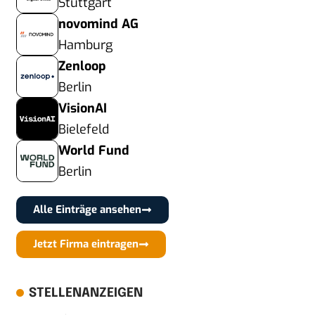
Stuttgart
novomind AG
Hamburg
Zenloop
Berlin
VisionAI
Bielefeld
World Fund
Berlin
Alle Einträge ansehen
Jetzt Firma eintragen
STELLENANZEIGEN