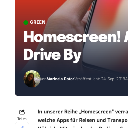
GREEN
Homescreen! A
Drive By
von
Marinela Potor
Veröffentlicht: 24. Sep. 2018
A
In unserer Reihe
„Homescreen“
verra
Teilen
welche Apps für Reisen und Transport