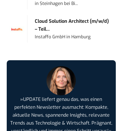
in
Steinhagen bei Bi...
Cloud Solution Architect (m/w/d)
– Teil...
Instaffo GmbH
in
Hamburg
»UPDATE liefert genau das, was einen
perfekten Newsletter ausmacht: Kompakte,
aktuelle News, spannende Insights, relevante
Trends aus Technologie & Wirtschaft. Prägnant,
verständlich und immer einen Schritt voraus!«