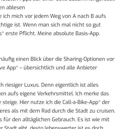
en ablesen
de ich mich vor jedem Weg von A nach B aufs
chtige ist. Wenn man sich mal nicht so gut
s
*
erste Pflicht. Meine absolute Basis-App.
häufig einen Blick über die Sharing-Optionen vor
ove App
*
– übersichtlich und alle Anbieter
h riesiger Luxus. Denn eigentlich ist alles
en aufs eigene Verkehrsmittel. Ich merke das
 steige. Hier nutze ich die
Call-a-Bike-App
*
der
res als mit dem Rad durch die Stadt zu cruisen.
s für den alltäglichen Gebrauch. Es ist wie mit
r Stadt gibt, desto lebenswerter ist es doch.