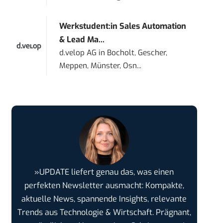
Werkstudent:in Sales Automation
& Lead Ma...
d.velop AG
in
Bocholt, Gescher,
Meppen, Münster, Osn...
»UPDATE liefert genau das, was einen
perfekten Newsletter ausmacht: Kompakte,
aktuelle News, spannende Insights, relevante
Trends aus Technologie & Wirtschaft. Prägnant,