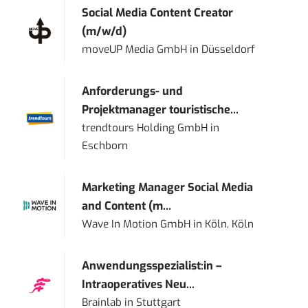
Social Media Content Creator
(m/w/d)
moveUP Media GmbH
in
Düsseldorf
Anforderungs- und
Projektmanager touristische...
trendtours Holding GmbH
in
Eschborn
Marketing Manager Social Media
and Content (m...
Wave In Motion GmbH
in
Köln, Köln
Anwendungsspezialist:in –
Intraoperatives Neu...
Brainlab
in
Stuttgart