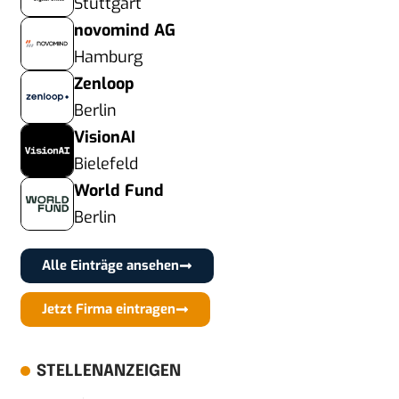
Stuttgart
novomind AG
Hamburg
Zenloop
Berlin
VisionAI
Bielefeld
World Fund
Berlin
Alle Einträge ansehen
Jetzt Firma eintragen
STELLENANZEIGEN