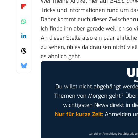
Wer
meine Artikel
hier auf
BASIC thin
Tricks und Informationen rund um d
Daher kommt euch dieser Zwischenruf 
Ich finde ihn aber gerade weil ich so 
An dieser Stelle also ein paar ehrlic
zu sehen, ob es da draußen nicht viel
es ähnlich geht.
Du willst nicht abgehängt werde
Themen von Morgen geht? Übe
wichtigsten News direkt in di
Nur für kurze Zeit:
Anmelden und
Mit deiner Anmeldung bestätigst du u