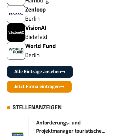
Hamburg
Zenloop
Berlin
VisionAI
Bielefeld
World Fund
Berlin
Alle Einträge ansehen
Jetzt Firma eintragen
STELLENANZEIGEN
Anforderungs- und
Projektmanager touristische...