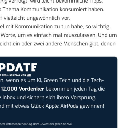
king
verfolgt, wird leicht bekömmliche Tipps,
as Thema Kommunikation konsumiert haben.
vielleicht ungewöhnlich vor.
viel mit Kommunikation zu tun habe, so wichtig.
he Worte, um es einfach mal rauszulassen. Und um
leicht ein oder zwei andere Menschen gibt, denen
n, wenn es um KI, Green Tech und die Tech-
r
12.000 Vordenker
bekommen jeden Tag die
e Inbox und sichern sich ihren Vorsprung.
 mit etwas Glück Apple AirPods gewinnen!
nsere
Datenschutzerklärung
. Beim Gewinnspiel gelten die
AGB
.