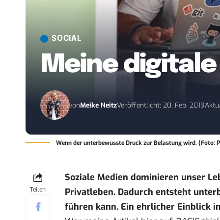
SOCIAL
Meine digital
von
Meike Neitz
Veröffentlicht: 20. Feb. 2019
Aktua
Wenn der unterbewusste Druck zur Belastung wird. (Foto: 
Soziale Medien dominieren unser Leb
Teilen
Privatleben. Dadurch entsteht unter
führen kann. Ein ehrlicher Einblick i