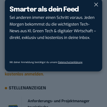
Was soll ich überhaupt auf Instagram posten?
Smarter als dein Feed
Gewusst wie: So fügst du ALT-Tags zu deinen
Sei anderen immer einen Schritt voraus. Jeden
Instagram-Bildern hinzu
Morgen bekommst du die wichtigsten Tech-
News aus KI, Green Tech & digitaler Wirtschaft –
Du möchtest nicht abgehängt werden
, wenn es um
direkt, exklusiv und kostenlos in deine Inbox.
KI, Green Tech und die Tech-Themen von Morgen
geht? Über 12.000 smarte Leser bekommen jeden
Tag UPDATE, unser Tech-Briefing mit den
wichtigsten News des Tages – und sichern sich
Mit deiner Anmeldung bestätigst du unsere
Datenschutzerklärung
.
damit ihren Vorsprung.
Hier kannst du dich
kostenlos anmelden.
STELLENANZEIGEN
Anforderungs- und Projektmanager