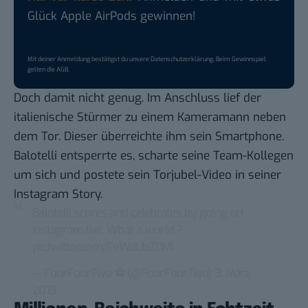
Glück Apple AirPods gewinnen!
Mit deiner Anmeldung bestätigst du unsere
Datenschutzerklärung
. Beim Gewinnspiel
gelten die
AGB
.
Doch damit nicht genug. Im Anschluss lief der
italienische Stürmer zu einem Kameramann neben
dem Tor. Dieser überreichte ihm sein Smartphone.
Balotelli entsperrte es, scharte seine Team-Kollegen
um sich und postete sein Torjubel-Video in seiner
Instagram Story.
Balotelli scores and celebrates by going on
Instagram live. What a world ?
pic.twitter.com/FeWdUbZDMI
— FourFourTwo ⚽️ (@FourFourTwo)
3. März
2019