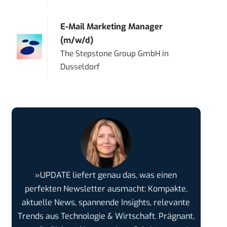
E-Mail Marketing Manager
(m/w/d)
The Stepstone Group GmbH
in
Dusseldorf
»UPDATE liefert genau das, was einen
perfekten Newsletter ausmacht: Kompakte,
aktuelle News, spannende Insights, relevante
Trends aus Technologie & Wirtschaft. Prägnant,