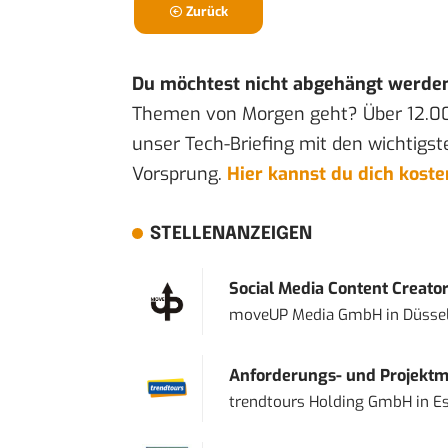
Zurück
Du möchtest nicht abgehängt werde
Themen von Morgen geht? Über 12.0
unser Tech-Briefing mit den wichtigst
Vorsprung.
Hier kannst du dich kost
STELLENANZEIGEN
Social Media Content Creato
moveUP Media GmbH
in
Düsse
Anforderungs- und Projektma
trendtours Holding GmbH
in
E