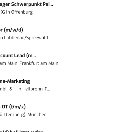
ger Schwerpunkt Pai...
 KG
in
Offenburg
or (m/w/d)
in
Lübbenau/Spreewald
count Lead (m...
 am Main, Frankfurt am Main
ine-Marketing
bH & ...
in
Heilbronn, F...
– OT (f/m/x)
ürttemberg), München