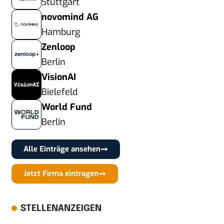
Stuttgart
novomind AG
Hamburg
Zenloop
Berlin
VisionAI
Bielefeld
World Fund
Berlin
Alle Einträge ansehen
Jetzt Firma eintragen
STELLENANZEIGEN