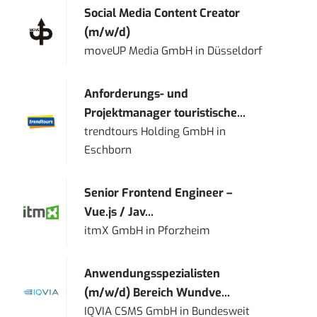
Social Media Content Creator
(m/w/d)
moveUP Media GmbH
in
Düsseldorf
Anforderungs- und
Projektmanager touristische...
trendtours Holding GmbH
in
Eschborn
Senior Frontend Engineer –
Vue.js / Jav...
itmX GmbH
in
Pforzheim
Anwendungsspezialisten
(m/w/d) Bereich Wundve...
IQVIA CSMS GmbH
in
Bundesweit