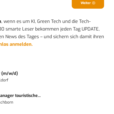
Weiter
n
, wenn es um KI, Green Tech und die Tech-
00 smarte Leser bekommen jeden Tag UPDATE,
en News des Tages – und sichern sich damit ihren
enlos anmelden.
r (m/w/d)
ldorf
nager touristische...
schborn