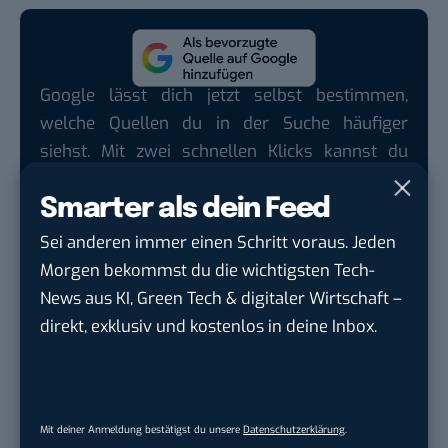
Google lässt dich jetzt selbst bestimmen,
welche Quellen du in der Suche häufiger
siehst. Mit zwei schnellen Klicks kannst du
BASIC thinking kostenlos als bevorzugte
Smarter als dein Feed
Quelle hinzufügen und damit unabhängigen
Tech-Journalismus unterstützen. Vielen Dank!
Sei anderen immer einen Schritt voraus. Jeden
Hier basicthinking.de hinzufügen
Morgen bekommst du die wichtigsten Tech-
News aus KI, Green Tech & digitaler Wirtschaft –
Auch interessant:
direkt, exklusiv und kostenlos in deine Inbox.
Der dreiste Facebook-Trick, um dich zum Login
zu bewegen
So optimierst du deine Link-Vorschau für
Mit deiner Anmeldung bestätigst du unsere
Datenschutzerklärung
.
Facebook