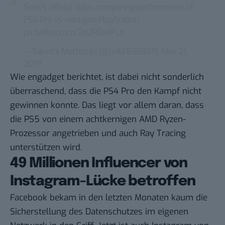
Sony's official video comparing performance of
PS4 Pro vs next-gen PlayStation
pic.twitter.com/2eUROxKFLq
— Takashi Mochizuki (@6d6f636869)
May 21,
2019
Wie
engadget
berichtet, ist dabei nicht sonderlich
überraschend, dass die PS4 Pro den Kampf nicht
gewinnen konnte. Das liegt vor allem daran, dass
die PS5 von einem achtkernigen AMD Ryzen-
Prozessor angetrieben und auch Ray Tracing
unterstützen wird.
49 Millionen Influencer von
Instagram-Lücke betroffen
Facebook bekam in den letzten Monaten kaum die
Sicherstellung des Datenschutzes im eigenen