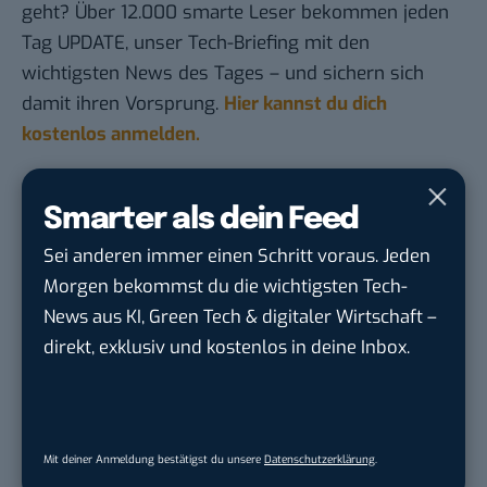
geht? Über 12.000 smarte Leser bekommen jeden
Tag UPDATE, unser Tech-Briefing mit den
wichtigsten News des Tages – und sichern sich
damit ihren Vorsprung.
Hier kannst du dich
kostenlos anmelden.
STELLENANZEIGEN
Smarter als dein Feed
Sei anderen immer einen Schritt voraus. Jeden
Anforderungs- und Projektmanager
Morgen bekommst du die wichtigsten Tech-
touristische...
trendtours Holding GmbH
in
Eschborn
News aus KI, Green Tech & digitaler Wirtschaft –
direkt, exklusiv und kostenlos in deine Inbox.
Marketing Specialist – AI & Content
Manag...
FEINMETALL GmbH
in
Herrenberg bei
Stuttgart
Mit deiner Anmeldung bestätigst du unsere
Datenschutzerklärung
.