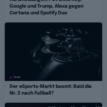
Google und Trump, Alexa gegen
Cortana und Spotify Duo
TECH
Der eSports-Markt boomt: Bald die
Nr. 2 nach Fußball?