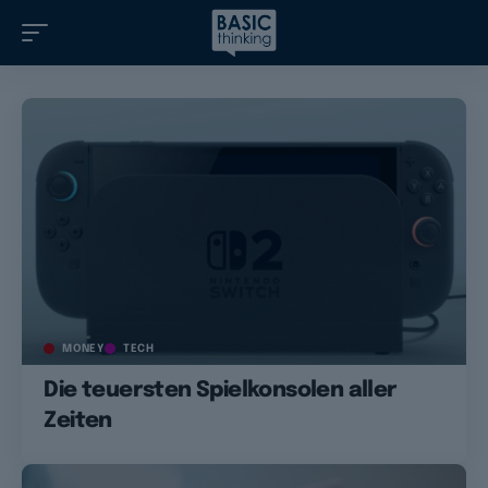
MONEY
TECH
Die teuersten Spielkonsolen aller
Zeiten