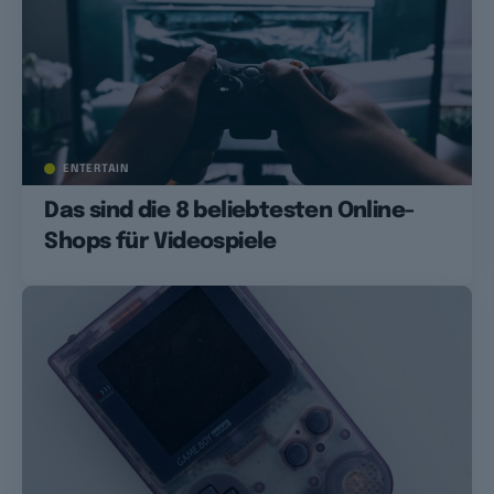
ENTERTAIN
Das sind die 8 beliebtesten Online-
Shops für Videospiele