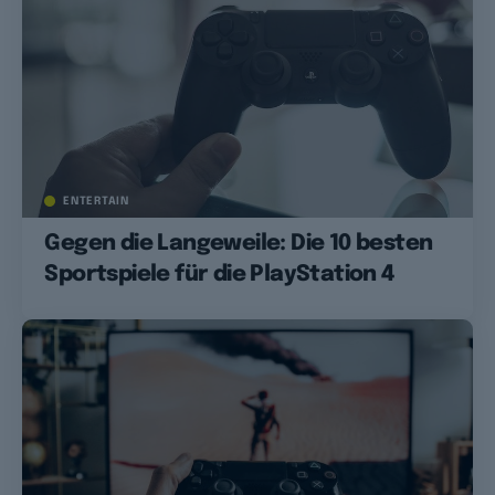
ENTERTAIN
Gegen die Langeweile: Die 10 besten
Sportspiele für die PlayStation 4