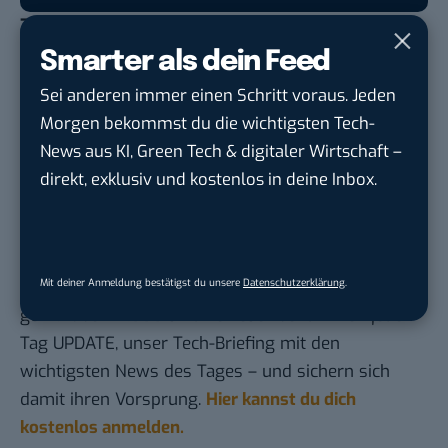
Zum Weiterlesen:
Mercedes, VW, BMW: Ruhet in Frieden!
Smarter als dein Feed
Das sind die 10 beliebtesten Autos in deutschen
Sei anderen immer einen Schritt voraus. Jeden
Städten
Morgen bekommst du die wichtigsten Tech-
News aus KI, Green Tech & digitaler Wirtschaft –
So funktioniert Uber Eats
direkt, exklusiv und kostenlos in deine Inbox.
Keysurance: Tausche Daten gegen Deals
Du möchtest nicht abgehängt werden
, wenn es um
Mit deiner Anmeldung bestätigst du unsere
Datenschutzerklärung
.
KI, Green Tech und die Tech-Themen von Morgen
geht? Über 12.000 smarte Leser bekommen jeden
Tag UPDATE, unser Tech-Briefing mit den
wichtigsten News des Tages – und sichern sich
damit ihren Vorsprung.
Hier kannst du dich
kostenlos anmelden.