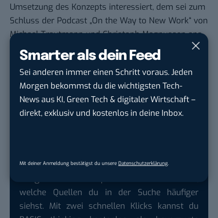
Umsetzung des Konzepts interessiert, dem sei zum
Schluss der
Podcast
„On the Way to New Work“ von
Michael Trautmann und Christoph Magnussen ans
Herz gelegt.
Smarter als dein Feed
Jede Woche haben die beiden Digital-Unternehmer
Sei anderen immer einen Schritt voraus. Jeden
eine weitere, spannende Persönlichkeit zu Gast, die
Morgen bekommst du die wichtigsten Tech-
ihre Erfahrungen in und mit unserer neuen
News aus KI, Green Tech & digitaler Wirtschaft –
Arbeitswelt teilt. Unter anderem mit dabei: Frithjof
direkt, exklusiv und kostenlos in deine Inbox.
Bergman, der „Godfather of New Work“, in einer
Episode, die in Erinnerung bleibt.
Mit deiner Anmeldung bestätigst du unsere
Datenschutzerklärung
.
Google lässt dich jetzt selbst bestimmen,
welche Quellen du in der Suche häufiger
siehst. Mit zwei schnellen Klicks kannst du