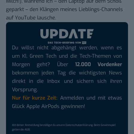
Milch!), während ich – den Laptop auf dem Schoß
geparkt – den Klängen meines
Lieblings-Channels
auf YouTube
lausche.
Du willst nicht abgehängt werden, wenn es
um KI, Green Tech und die Tech-Themen von
Morgen geht? Über
12.000 Vordenker
bekommen jeden Tag die wichtigsten News
direkt in die Inbox und sichern sich ihren
Vorsprung.
Nur für kurze Zeit:
Anmelden und mit etwas
Glück Apple AirPods gewinnen!
Mit deiner Anmeldung bestätigst du unsere
Datenschutzerklärung
. Beim Gewinnspiel
gelten die
AGB
.