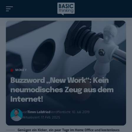
MONEY
Buzzword „New Work“: Kein
neumodisches Zeug aus dem
Internet!
von
Timm Leibfried
Veröffentlicht: 10. Juli 2019
Aktualisiert: 17. Feb. 2025
Genügen ein Kicker, ein paar Tage im Home Office und kostenloses