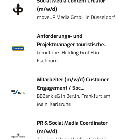
Social Media Content Creator
(m/w/d)
moveUP Media GmbH
in
Düsseldorf
Anforderungs- und
Projektmanager touristische...
trendtours Holding GmbH
in
Eschborn
Mitarbeiter (m/w/d) Customer
Engagement / Soc...
BBBank eG
in
Berlin, Frankfurt am
Main, Karlsruhe
PR & Social Media Coordinator
(m/w/d)