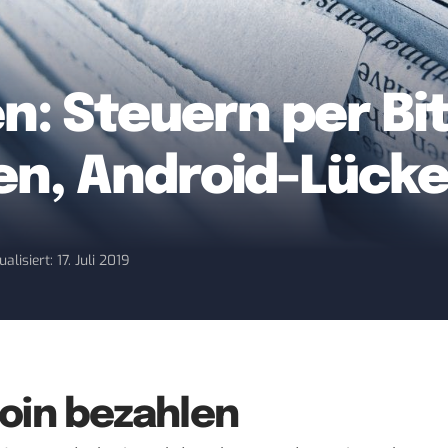
: Steuern per Bitc
en, Android-Lück
ualisiert: 17. Juli 2019
coin bezahlen