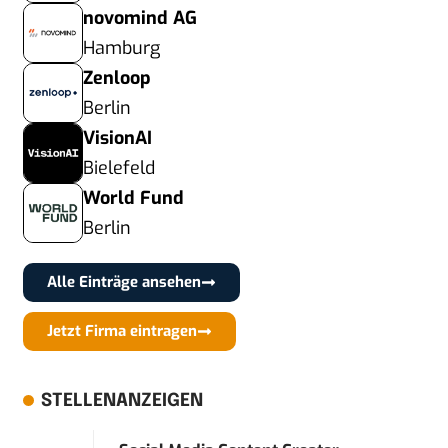
novomind AG
Hamburg
Zenloop
Berlin
VisionAI
Bielefeld
World Fund
Berlin
Alle Einträge ansehen
Jetzt Firma eintragen
STELLENANZEIGEN