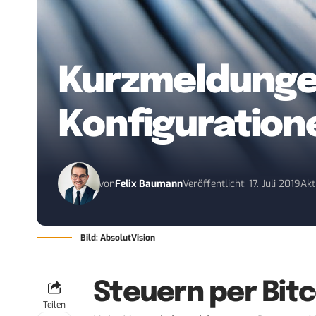
Kurzmeldungen
Konfiguration
von
Felix Baumann
Veröffentlicht: 17. Juli 2019
Akt
Bild: AbsolutVision
Steuern per Bit
Teilen