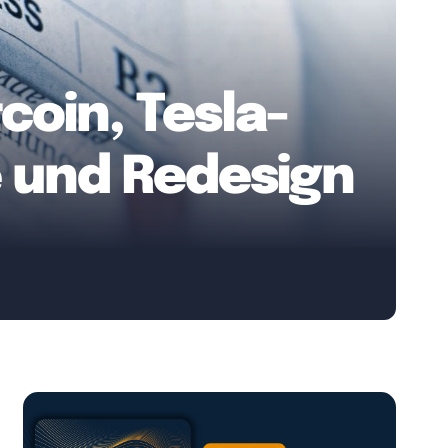
oin, Tesla-
e und Redesign