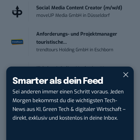
Social Media Content Creator (m/w/d)
moveUP Media GmbH
in
Düsseldorf
Anforderungs- und Projektmanager
touristische...
trendtours Holding GmbH
in
Eschborn
IT Sales & Online Marketing Manager
(m/w/...
Smarter als dein Feed
Instaffo GmbH
in
Karlsruhe
Sei anderen immer einen Schritt voraus. Jeden
Morgen bekommst du die wichtigsten Tech-
Marketing Manager – Content
News aus KI, Green Tech & digitaler Wirtschaft –
Marketing /...
direkt, exklusiv und kostenlos in deine Inbox.
Acura Fachklinik GmbH
in
Albstadt
Content Marketing Specialist Product &