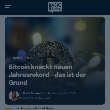
MONEY
TECH
Bitcoin knackt neuen
Jahresrekord – das ist der
Grund
von
Maria Gramsch
Veröffentlicht: 4. Dez. 2023
Aktualisiert: 12. Dez. 2023
unsplash.com / Michael Förtsch