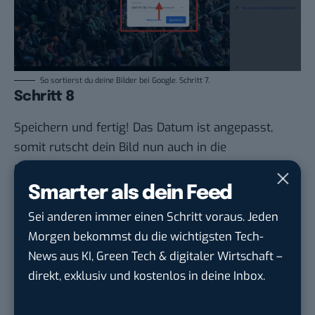
So sortierst du deine Bilder bei Google. Schritt 7.
Schritt 8
Speichern und fertig! Das Datum ist angepasst,
somit rutscht dein Bild nun auch in die
entsprechende Stelle deines Fotoalbums.
Smarter als dein Feed
Sei anderen immer einen Schritt voraus. Jeden
Morgen bekommst du die wichtigsten Tech-
Google lässt dich jetzt selbst bestimmen,
News aus KI, Green Tech & digitaler Wirtschaft –
welche Quellen du in der Suche häufiger
direkt, exklusiv und kostenlos in deine Inbox.
siehst. Mit zwei schnellen Klicks kannst du
BASIC thinking kostenlos als bevorzugte