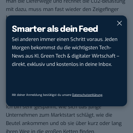
man die Lieferwege und rechnet die CO2-Belastung
mit dazu, muss man fast wieder den Zeigefinger
heben. Aber auch nur fast, schließlich spricht Waste
Buddy aktuell in München über Transition e. V. mit
Smarter als dein Feed
den Bioläden vor Ort.
Sei anderen immer einen Schritt voraus. Jeden
Aus unternehmerischer Sicht sollte man außerdem
Morgen bekommst du die wichtigsten Tech-
im Hinterkopf behalten, dass sich das Projekt
News aus KI, Green Tech & digitaler Wirtschaft –
schnell rentieren muss. Das gilt alleine schon
direkt, exklusiv und kostenlos in deine Inbox.
deshalb, weil derzeit alle Team-Mitglieder ohne
Bezahlung arbeiten und schon weitere Projekte für
die Zukunft geplant sind.
Fazit
Mit deiner Anmeldung bestätigst du unsere
Datenschutzerklärung
.
Ich bin sehr gespannt, wie sich das junge
Unternehmen zum Marktstart schlägt, wie die
Beutel ankommen und ob sie über kurz oder lang
ihren Weg in die großen Ketten finden.