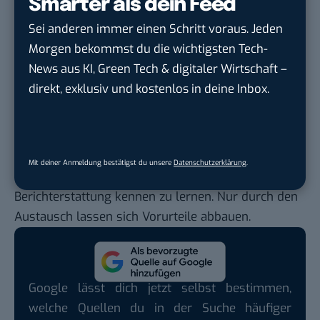
Smarter als dein Feed
Abtransport von Altpapier und Altglas.
Sei anderen immer einen Schritt voraus. Jeden
Denn das erleichtert eigentlich nur unseren – sind
Morgen bekommst du die wichtigsten Tech-
wir einmal ehrlich – ohnehin schon sehr bequemen
News aus KI, Green Tech & digitaler Wirtschaft –
Alltag.
direkt, exklusiv und kostenlos in deine Inbox.
Wir leben in einer Zeit, in der wir hauptsächlich
durch die Medien von Flüchtlings-Schicksalen oder
dem Leben auf der Straße erfahren. Gerade jetzt ist
es daher spannend, dass es Recyclehero
Mit deiner Anmeldung bestätigst du unsere
Datenschutzerklärung
.
ermöglicht, die Menschen hinter der
Berichterstattung kennen zu lernen. Nur durch den
Austausch lassen sich Vorurteile abbauen.
Google lässt dich jetzt selbst bestimmen,
welche Quellen du in der Suche häufiger