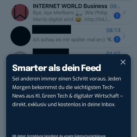
Smarter als dein Feed
Sei anderen immer einen Schritt voraus. Jeden
So schaltest du einen bestimmten WhatsApp-Chat stumm. Schritt 6.
Schritt 7
Morgen bekommst du die wichtigsten Tech-
News aus KI, Green Tech & digitaler Wirtschaft –
Jetzt wählst du wieder „
Mehr
“ aus.
direkt, exklusiv und kostenlos in deine Inbox.
Mit deiner Anmeldung bestätigst du unsere
Datenschutzerklärung
.