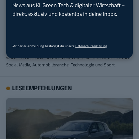
News aus KI, Green Tech & digitaler Wirtschaft –
direkt, exklusiv und kostenlos in deine Inbox.
Andrea Keller
Andrea war von 2017 bis 2023 für BASIC thinking tätig. Bereits
während ihrer Schulzeit begann 2011 ihre Arbeit als freie
Journalistin, die 2013 durch das Studium im Fachbereich
Mit deiner Anmeldung bestätigst du unsere
Datenschutzerklärung
.
Journalismus und Unternehmenskommunikation fortgeführt
wurde. Privat sowie beruflich fokussiert sie sich auf die Themen
Social Media, Automobilbranche, Technologie und Sport.
LESEEMPFEHLUNGEN