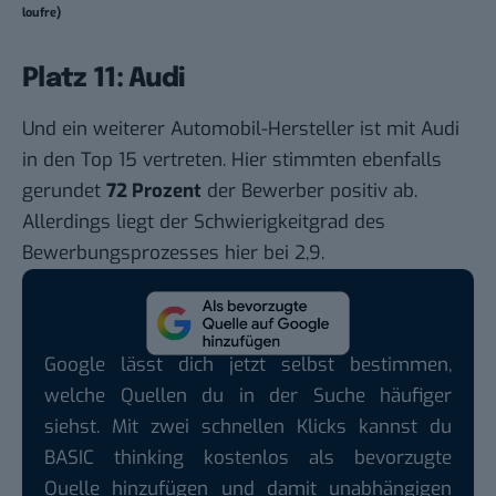
loufre)
Platz 11: Audi
Und ein weiterer Automobil-Hersteller ist mit Audi
in den Top 15 vertreten. Hier stimmten ebenfalls
gerundet
72 Prozent
der Bewerber positiv ab.
Allerdings liegt der Schwierigkeitgrad des
Bewerbungsprozesses hier bei 2,9.
Google lässt dich jetzt selbst bestimmen,
welche Quellen du in der Suche häufiger
siehst. Mit zwei schnellen Klicks kannst du
BASIC thinking kostenlos als bevorzugte
Quelle hinzufügen und damit unabhängigen