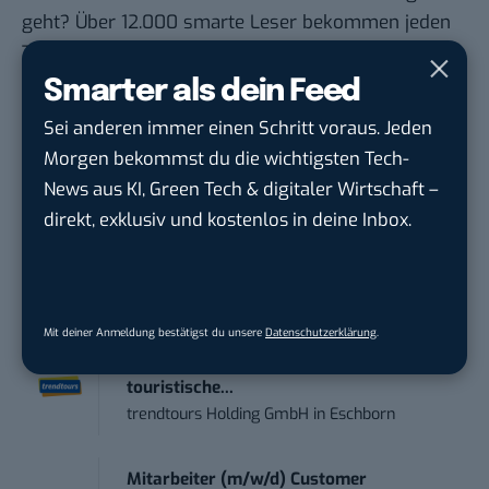
geht? Über 12.000 smarte Leser bekommen jeden
Tag UPDATE, unser Tech-Briefing mit den
wichtigsten News des Tages – und sichern sich
Smarter als dein Feed
damit ihren Vorsprung.
Hier kannst du dich
Sei anderen immer einen Schritt voraus. Jeden
kostenlos anmelden.
Morgen bekommst du die wichtigsten Tech-
News aus KI, Green Tech & digitaler Wirtschaft –
STELLENANZEIGEN
direkt, exklusiv und kostenlos in deine Inbox.
Social Media Content Creator (m/w/d)
moveUP Media GmbH
in
Düsseldorf
Mit deiner Anmeldung bestätigst du unsere
Datenschutzerklärung
.
Anforderungs- und Projektmanager
touristische...
trendtours Holding GmbH
in
Eschborn
Mitarbeiter (m/w/d) Customer