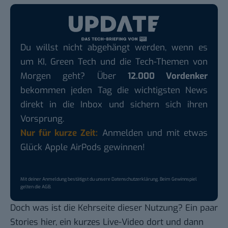
Du willst nicht abgehängt werden, wenn es
um KI, Green Tech und die Tech-Themen von
Morgen geht? Über
12.000 Vordenker
bekommen jeden Tag die wichtigsten News
direkt in die Inbox und sichern sich ihren
Vorsprung.
Nur für kurze Zeit:
Anmelden und mit etwas
Glück Apple AirPods gewinnen!
Mit deiner Anmeldung bestätigst du unsere
Datenschutzerklärung
. Beim Gewinnspiel
gelten die
AGB
.
Doch was ist die Kehrseite dieser Nutzung? Ein paar
Stories hier, ein kurzes Live-Video dort und dann